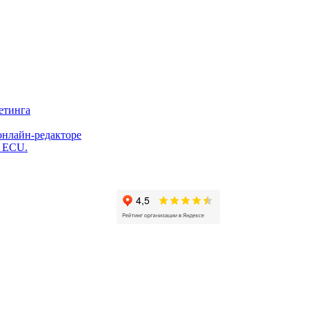
етинга
онлайн-редакторе
и ECU.