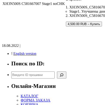
XH3N500S C581667007 Stage1 noCHK
XH3N500S_C58166700
Stage1. Улучшены ди
XH3N500S_C581667007.
4,500.00 RUB – Купить
18.08.2022 |
!
English version
Поиск по ID:
Поиск
Онлайн-Магазин
КАТАЛОГ
ФОРМА ЗАКАЗА
КОРЗИНА