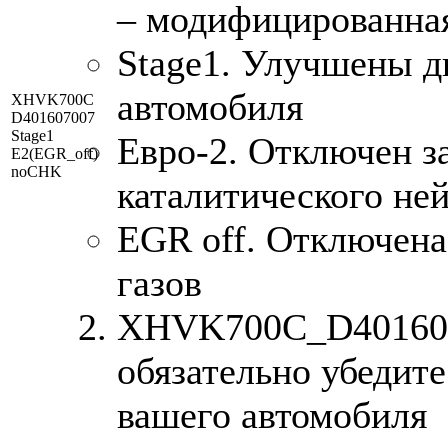
– модифицированна
Stage1. Улучшены д
автомобиля
XHVK700C
D401607007
Stage1
Евро-2. Отключен з
E2(EGR_off)
noCHK
каталитического ней
EGR off. Отключена
газов
XHVK700C_D4016070
обязательно убедите
вашего автомобиля