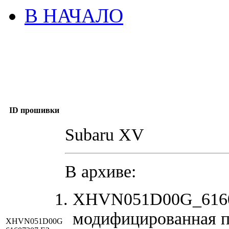
В НАЧАЛО
ID прошивки
Subaru XV
В архиве:
XHVN051D00G_6160
модифицированная п
XHVN051D00G