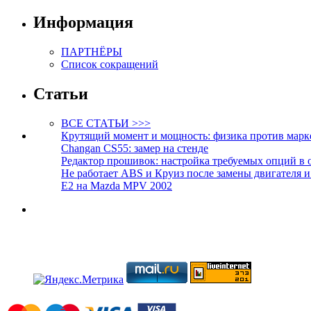
Информация
ПАРТНЁРЫ
Список сокращений
Статьи
ВСЕ СТАТЬИ >>>
Крутящий момент и мощность: физика против марк
Changan CS55: замер на стенде
Редактор прошивок: настройка требуемых опций в 
Не работает ABS и Круиз после замены двигателя 
E2 на Mazda MPV 2002