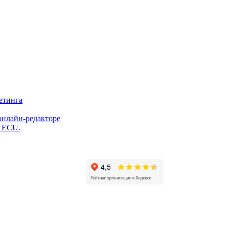
етинга
онлайн-редакторе
и ECU.