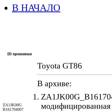
В НАЧАЛО
ID прошивки
Toyota GT86
В архиве:
ZA1JK00G_B161704
модифицированная
ZA1JK00G
B161704007