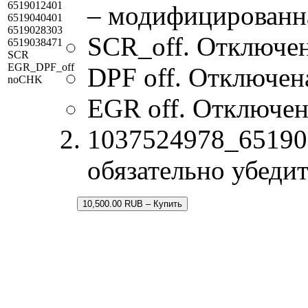
6519012401
– модифицированн
6519040401
6519028303
SCR_off. Отключен
6519038471
SCR
EGR_DPF_off
DPF off. Отключен
noCHK
EGR off. Отключен
1037524978_65190
обязательно убедит
10,500.00 RUB – Купить