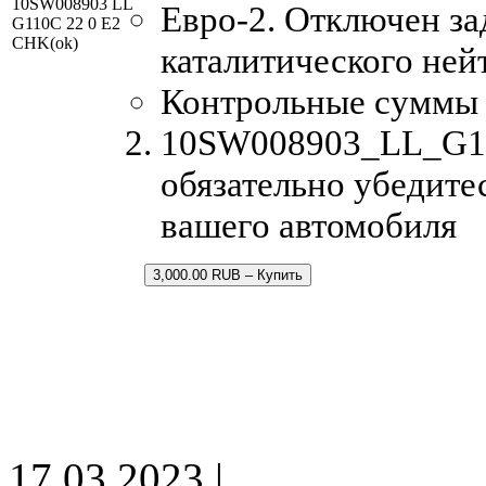
10SW008903 LL
Евро-2. Отключен за
G110C 22 0 E2
CHK(ok)
каталитического ней
Контрольные суммы
10SW008903_LL_G110
обязательно убедите
вашего автомобиля
3,000.00 RUB – Купить
17.03.2023 |