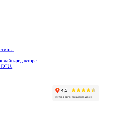
етинга
онлайн-редакторе
и ECU.