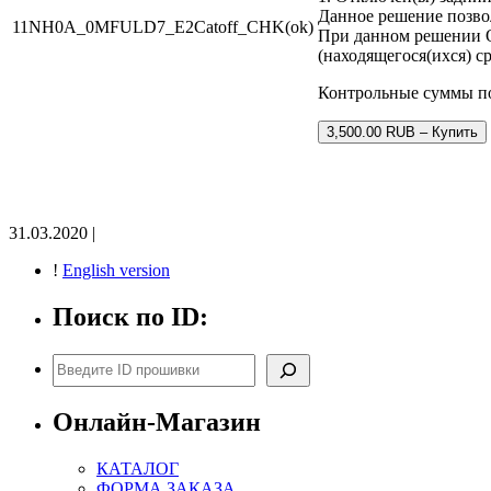
Данное решение позвол
11NH0A_0MFULD7_E2Catoff_CHK(ok)
При данном решении О
(находящегося(ихся) с
Контрольные суммы п
3,500.00 RUB – Купить
31.03.2020 |
!
English version
Поиск по ID:
Поиск
Онлайн-Магазин
КАТАЛОГ
ФОРМА ЗАКАЗА