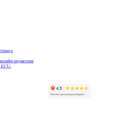
етинга
онлайн-редакторе
и ECU.