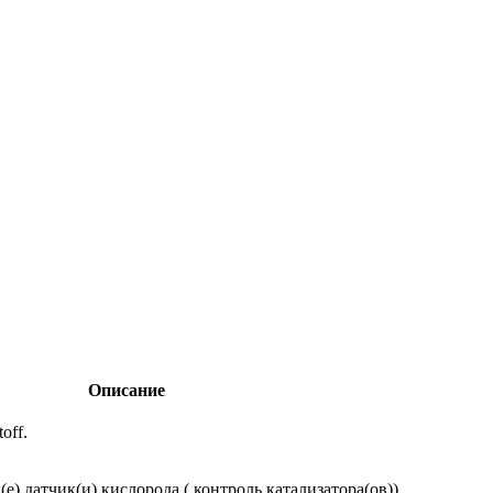
Описание
off.
е) датчик(и) кислорода ( контроль катализатора(ов)).