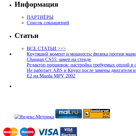
Информация
ПАРТНЁРЫ
Список сокращений
Статьи
ВСЕ СТАТЬИ >>>
Крутящий момент и мощность: физика против марк
Changan CS55: замер на стенде
Редактор прошивок: настройка требуемых опций в 
Не работает ABS и Круиз после замены двигателя 
E2 на Mazda MPV 2002