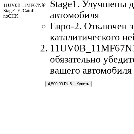
Stage1. Улучшены 
11UV0B 11MF67N3
Stage1 E2Catoff
автомобиля
noCHK
Евро-2. Отключен з
каталитического не
11UV0B_11MF67N3.b
обязательно убедит
вашего автомобиля
4,500.00 RUB – Купить