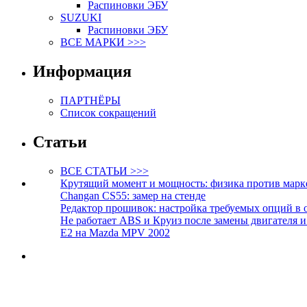
Распиновки ЭБУ
SUZUKI
Распиновки ЭБУ
ВСЕ МАРКИ >>>
Информация
ПАРТНЁРЫ
Список сокращений
Статьи
ВСЕ СТАТЬИ >>>
Крутящий момент и мощность: физика против марк
Changan CS55: замер на стенде
Редактор прошивок: настройка требуемых опций в 
Не работает ABS и Круиз после замены двигателя 
E2 на Mazda MPV 2002