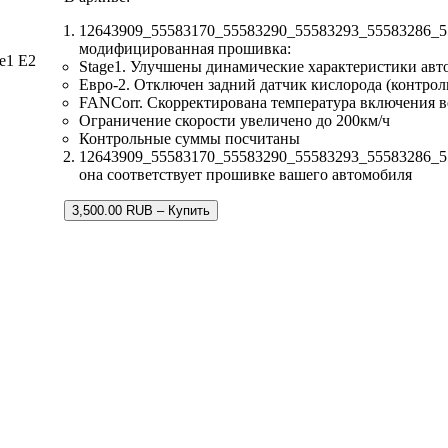
12643909_55583170_55583290_55583293_55583286_55
модифицированная прошивка:
e1 E2
Stage1. Улучшены динамические характеристики авт
Евро-2. Отключен задний датчик кислорода (контрол
FANCorr. Скорректирована температура включения 
Ограничение скорости увеличено до 200км/ч
Контрольные суммы посчитаны
12643909_55583170_55583290_55583293_55583286_5558
она соответствует прошивке вашего автомобиля
3,500.00 RUB – Купить