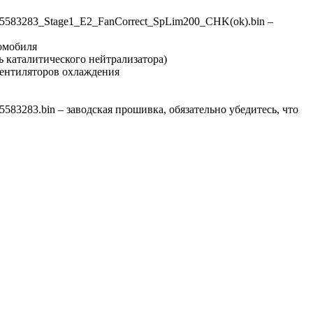
583283_Stage1_E2_FanCorrect_SpLim200_CHK(ok).bin –
омобиля
ь каталитического нейтрализатора)
вентиляторов охлаждения
3283.bin – заводская прошивка, обязательно убедитесь, что