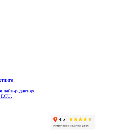
етинга
онлайн-редакторе
и ECU.