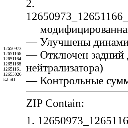
2.
12650973_12651166_
— модифицированная
— Улучшены динамич
12650973
— Отключен задний д
12651166
12651164
12651168
нейтрализатора)
12651161
12653026
— Контрольные сум
E2 St1
ZIP Contain:
1. 12650973_126511