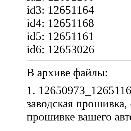
id3: 12651164
id4: 12651168
id5: 12651161
id6: 12653026
В архиве файлы:
1. 12650973_126511
заводская прошивка, 
прошивке вашего ав