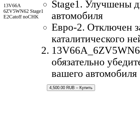
Stage1. Улучшены 
13V66A
6ZV5WN62 Stage1
автомобиля
E2Catoff noCHK
Евро-2. Отключен з
каталитического не
13V66A_6ZV5WN62.b
обязательно убедит
вашего автомобиля
4,500.00 RUB – Купить