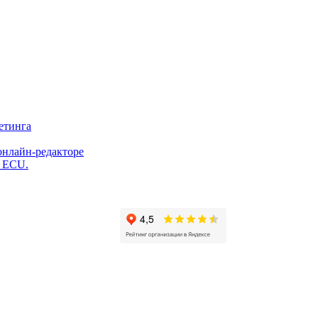
етинга
онлайн-редакторе
и ECU.