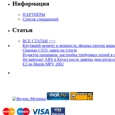
Информация
ПАРТНЁРЫ
Список сокращений
Статьи
ВСЕ СТАТЬИ >>>
Крутящий момент и мощность: физика против марк
Changan CS55: замер на стенде
Редактор прошивок: настройка требуемых опций в 
Не работает ABS и Круиз после замены двигателя 
E2 на Mazda MPV 2002