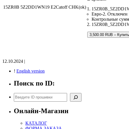
15ZR0B 5Z2DD1WN19 E2Catoff CHK(ok)
15ZR0B_5Z2DD1WN
Евро-2. Отключен 
Контрольные сум
15ZR0B_5Z2DD1WN19
3,500.00 RUB – Купит
12.10.2024 |
!
English version
Поиск по ID:
Поиск
Онлайн-Магазин
КАТАЛОГ
ФОРМА ЗАКАЗА