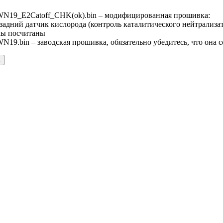
19_E2Catoff_CHK(ok).bin – модифицированная прошивка:
задний датчик кислорода (контроль каталитического нейтрализа
мы посчитаны
.bin – заводская прошивка, обязательно убедитесь, что она с
ь