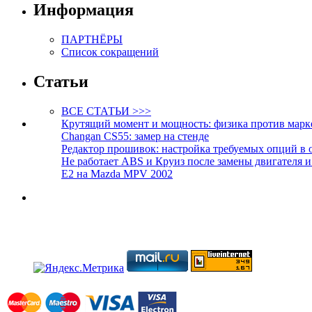
Информация
ПАРТНЁРЫ
Список сокращений
Статьи
ВСЕ СТАТЬИ >>>
Крутящий момент и мощность: физика против марк
Changan CS55: замер на стенде
Редактор прошивок: настройка требуемых опций в 
Не работает ABS и Круиз после замены двигателя 
E2 на Mazda MPV 2002