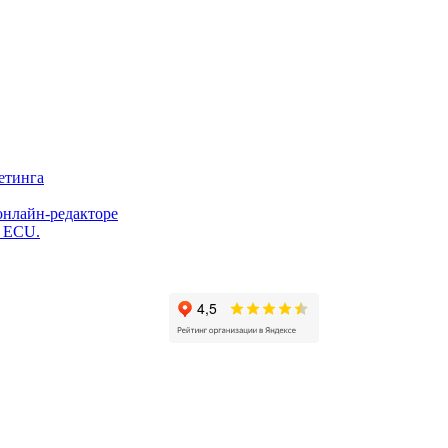
етинга
онлайн-редакторе
и ECU.