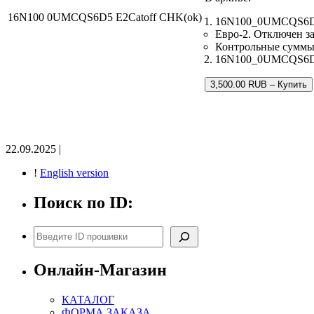
16N100 0UMCQS6D5 E2Catoff CHK(ok)
16N100_0UMCQS6D5_
Евро-2. Отключен за
Контрольные суммы
16N100_0UMCQS6D5.b
3,500.00 RUB – Купить
22.09.2025 |
!
English version
Поиск по ID:
Поиск
Онлайн-Магазин
КАТАЛОГ
ФОРМА ЗАКАЗА