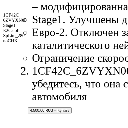
– модифицированна
1CF42C
Stage1. Улучшены д
6ZVYXN00
Stage1
Евро-2. Отключен з
E2Catoff
SpLim_280
noCHK
каталитического не
Ограничение скорос
1CF42C_6ZVYXN00.b
убедитесь, что она
автомобиля
4,500.00 RUB – Купить