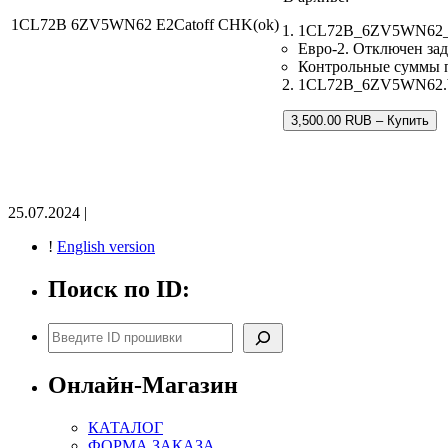
1CL72B 6ZV5WN62 E2Catoff CHK(ok)
1CL72B_6ZV5WN62_E2
Евро-2. Отключен зад
Контрольные суммы 
1CL72B_6ZV5WN62.bin
3,500.00 RUB – Купить
25.07.2024 |
!
English version
Поиск по ID:
Поиск
Онлайн-Магазин
КАТАЛОГ
ФОРМА ЗАКАЗА