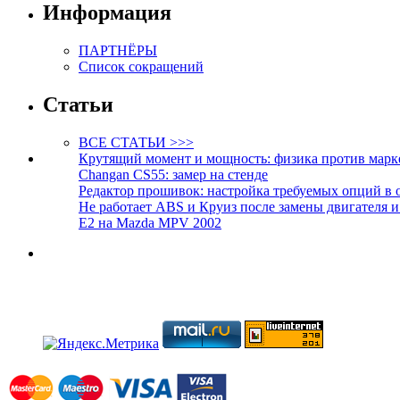
Информация
ПАРТНЁРЫ
Список сокращений
Статьи
ВСЕ СТАТЬИ >>>
Крутящий момент и мощность: физика против марк
Changan CS55: замер на стенде
Редактор прошивок: настройка требуемых опций в 
Не работает ABS и Круиз после замены двигателя 
E2 на Mazda MPV 2002