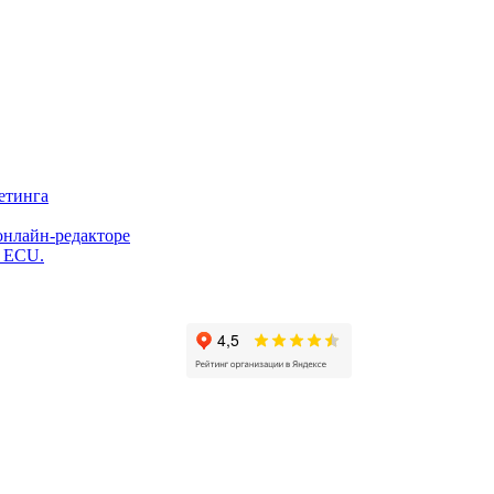
етинга
онлайн-редакторе
и ECU.