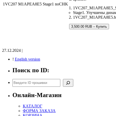
1VC207 M1APEA8E5 Stage1 noCHK
1VC207_M1APEA8E5_St
Stage1. Улучшены дина
1VC207_M1APEA8E5.bin 
3,500.00 RUB – Купить
27.12.2024 |
!
English version
Поиск по ID:
Поиск
Онлайн-Магазин
КАТАЛОГ
ФОРМА ЗАКАЗА
КОРЗИНА