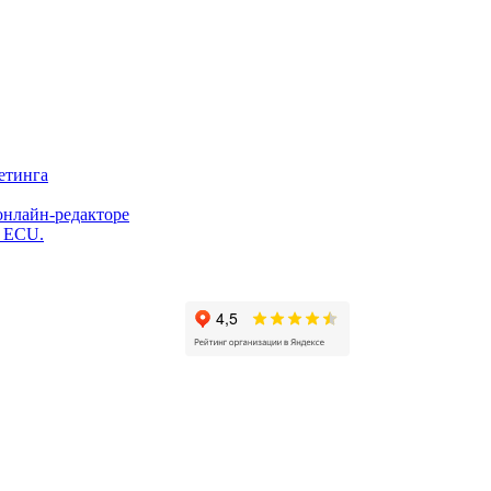
етинга
онлайн-редакторе
и ECU.