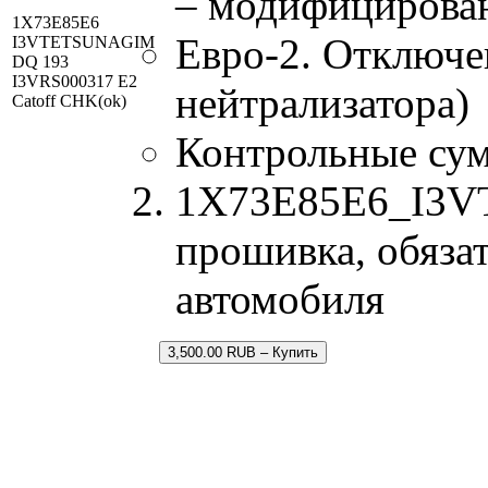
– модифицирова
1X73E85E6
Евро-2. Отключе
I3VTETSUNAGIM
DQ 193
I3VRS000317 E2
нейтрализатора)
Catoff CHK(ok)
Контрольные су
1X73E85E6_I3V
прошивка, обязат
автомобиля
3,500.00 RUB – Купить