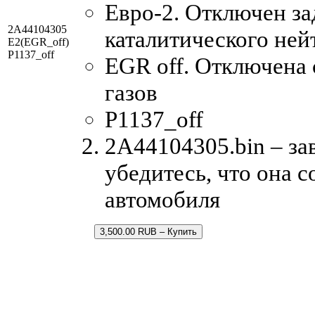
Евро-2. Отключен за
2A44104305
каталитического ней
E2(EGR_off)
P1137_off
EGR off. Отключена
газов
P1137_off
2A44104305.bin – за
убедитесь, что она 
автомобиля
3,500.00 RUB – Купить