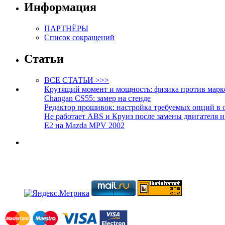
Информация
ПАРТНЁРЫ
Список сокращений
Статьи
ВСЕ СТАТЬИ >>>
Крутящий момент и мощность: физика против марк
Changan CS55: замер на стенде
Редактор прошивок: настройка требуемых опций в 
Не работает ABS и Круиз после замены двигателя 
E2 на Mazda MPV 2002