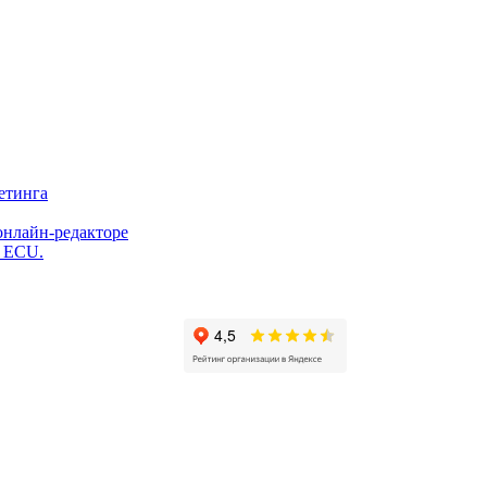
етинга
онлайн-редакторе
и ECU.