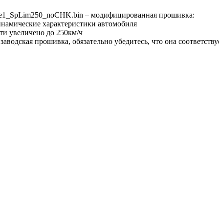
ge1_SpLim250_noCHK.bin – модифицированная прошивка:
инамические характеристики автомобиля
ти увеличено до 250км/ч
– заводская прошивка, обязательно убедитесь, что она соответст