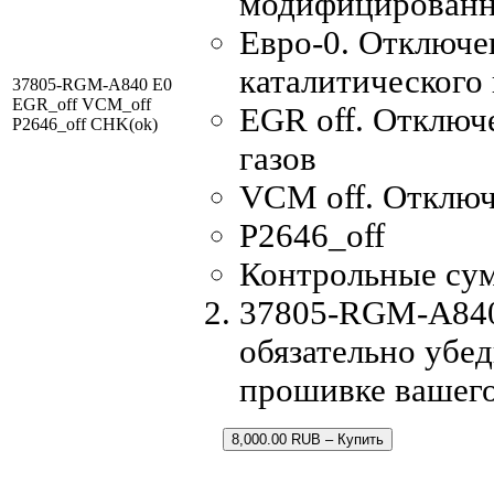
модифицированн
Евро-0. Отключе
каталитического
37805-RGM-A840 E0
EGR_off VCM_off
EGR off. Отключ
P2646_off CHK(ok)
газов
VCM off. Отключ
P2646_off
Контрольные су
37805-RGM-A840.
обязательно убед
прошивке вашего
8,000.00 RUB – Купить