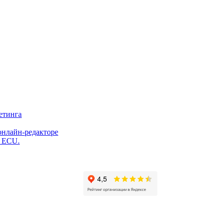
етинга
онлайн-редакторе
и ECU.