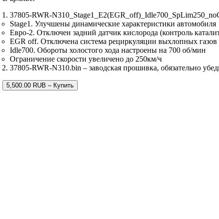
37805-RWR-N310_Stage1_E2(EGR_off)_Idle700_SpLim250_no
Stage1. Улучшены динамические характеристики автомобиля
K
Евро-2. Отключен задний датчик кислорода (контроль катали
EGR off. Отключена система рециркуляции выхлопных газов
Idle700. Обороты холостого хода настроены на 700 об/мин
Ограничение скорости увеличено до 250км/ч
37805-RWR-N310.bin – заводская прошивка, обязательно убед
5,500.00 RUB – Купить