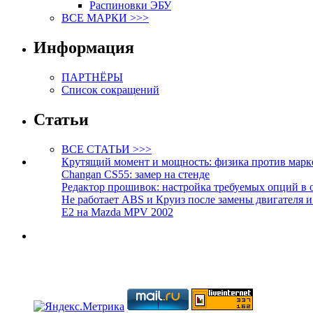
Распиновки ЭБУ
ВСЕ МАРКИ >>>
Информация
ПАРТНЁРЫ
Список сокращений
Статьи
ВСЕ СТАТЬИ >>>
Крутящий момент и мощность: физика против марк
Changan CS55: замер на стенде
Редактор прошивок: настройка требуемых опций в 
Не работает ABS и Круиз после замены двигателя 
E2 на Mazda MPV 2002