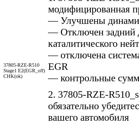
модифицированная 
— Улучшены динамич
— Отключен задний д
каталитического нейт
— отключена система
EGR
37805-RZE-R510
Stage1 E2(EGR_off)
— контрольные сумм
CHK(ok)
2. 37805-RZE-R510_s
обязательно убедитес
вашего автомобиля