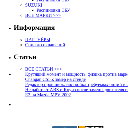
SUZUKI
Распиновки ЭБУ
ВСЕ МАРКИ >>>
Информация
ПАРТНЁРЫ
Список сокращений
Статьи
ВСЕ СТАТЬИ >>>
Крутящий момент и мощность: физика против марк
Changan CS55: замер на стенде
Редактор прошивок: настройка требуемых опций в 
Не работает ABS и Круиз после замены двигателя 
E2 на Mazda MPV 2002