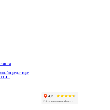
етинга
онлайн-редакторе
и ECU.