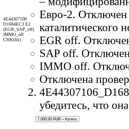
– модифицированн
Евро-2. Отключен 
4E44307106
каталитического н
D1684EC3 E2
(EGR_SAP_off)
IMMO_off
EGR off. Отключе
CHK(fix)
SAP off. Отключен
IMMO off. Отклю
Отключена провер
4E44307106_D1684
убедитесь, что он
7,000.00 RUB – Купить