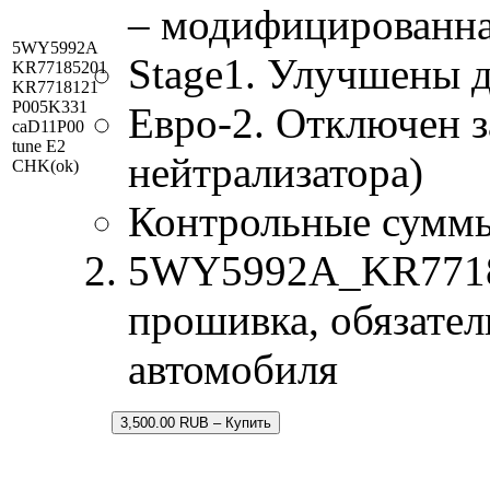
– модифицированна
5WY5992A
Stage1. Улучшены 
KR77185201
KR7718121
P005K331
Евро-2. Отключен з
caD11P00
tune E2
нейтрализатора)
CHK(ok)
Контрольные сумм
5WY5992A_KR77185
прошивка, обязател
автомобиля
3,500.00 RUB – Купить