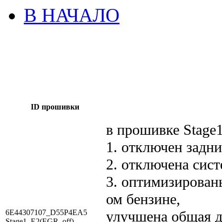
В НАЧАЛО
ID прошивки
в прошивке Stage
1. отключен задни
2. отключена сис
3. оптимизирован
ом бензине,
6E44307107_D55P4EA5
улучшена общая д
Stage1_E2(EGR_off)