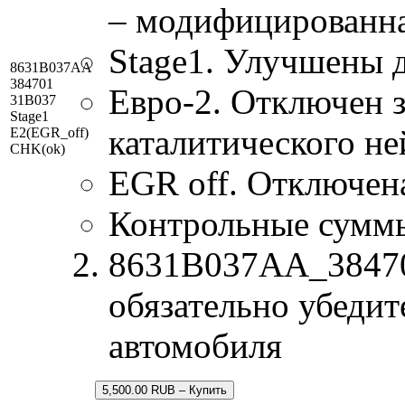
– модифицированна
Stage1. Улучшены 
8631B037AA
384701
Евро-2. Отключен з
31B037
Stage1
каталитического не
E2(EGR_off)
CHK(ok)
EGR off. Отключен
Контрольные сумм
8631B037AA_384701
обязательно убедит
автомобиля
5,500.00 RUB – Купить