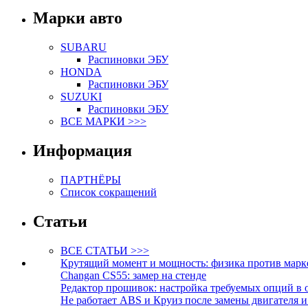
Марки авто
SUBARU
Распиновки ЭБУ
HONDA
Распиновки ЭБУ
SUZUKI
Распиновки ЭБУ
ВСЕ МАРКИ >>>
Информация
ПАРТНЁРЫ
Список сокращений
Статьи
ВСЕ СТАТЬИ >>>
Крутящий момент и мощность: физика против марк
Changan CS55: замер на стенде
Редактор прошивок: настройка требуемых опций в 
Не работает ABS и Круиз после замены двигателя 