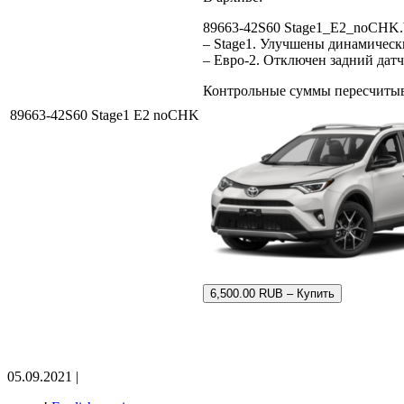
89663-42S60 Stage1_E2_noCHK.
– Stage1. Улучшены динамическ
– Евро-2. Отключен задний датч
Контрольные суммы пересчитыв
89663-42S60 Stage1 E2 noCHK
6,500.00 RUB – Купить
05.09.2021 |