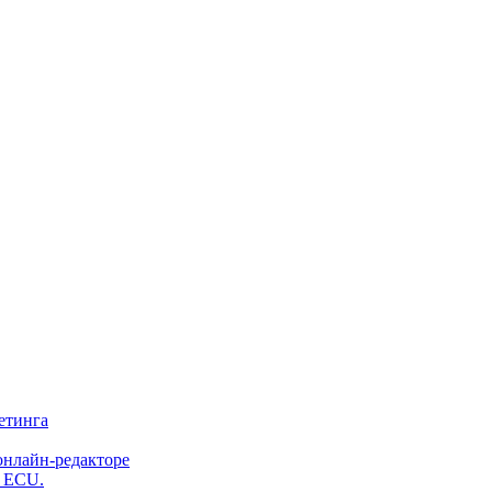
етинга
онлайн-редакторе
и ECU.