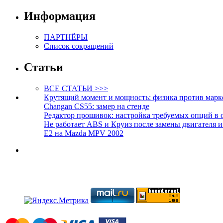
Информация
ПАРТНЁРЫ
Список сокращений
Статьи
ВСЕ СТАТЬИ >>>
Крутящий момент и мощность: физика против марк
Changan CS55: замер на стенде
Редактор прошивок: настройка требуемых опций в 
Не работает ABS и Круиз после замены двигателя 
E2 на Mazda MPV 2002