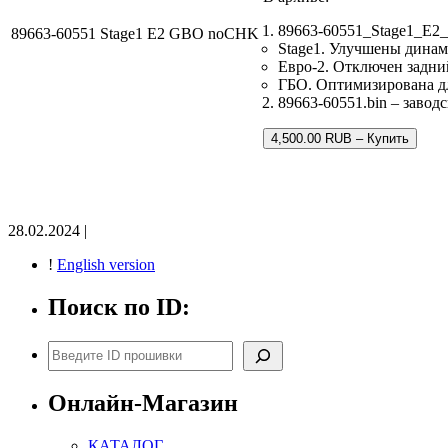
89663-60551_Stage1_E2
89663-60551 Stage1 E2 GBO noCHK
Stage1. Улучшены динам
Евро-2. Отключен задни
ГБО. Оптимизирована дл
89663-60551.bin – завод
4,500.00 RUB – Купить
28.02.2024 |
!
English version
Поиск по ID:
Поиск
Онлайн-Магазин
КАТАЛОГ