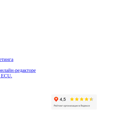
етинга
онлайн-редакторе
и ECU.