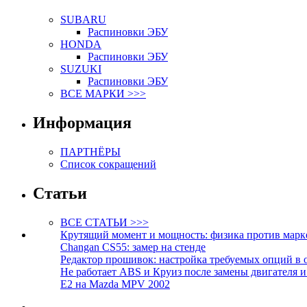
SUBARU
Распиновки ЭБУ
HONDA
Распиновки ЭБУ
SUZUKI
Распиновки ЭБУ
ВСЕ МАРКИ >>>
Информация
ПАРТНЁРЫ
Список сокращений
Статьи
ВСЕ СТАТЬИ >>>
Крутящий момент и мощность: физика против марк
Changan CS55: замер на стенде
Редактор прошивок: настройка требуемых опций в 
Не работает ABS и Круиз после замены двигателя 
E2 на Mazda MPV 2002