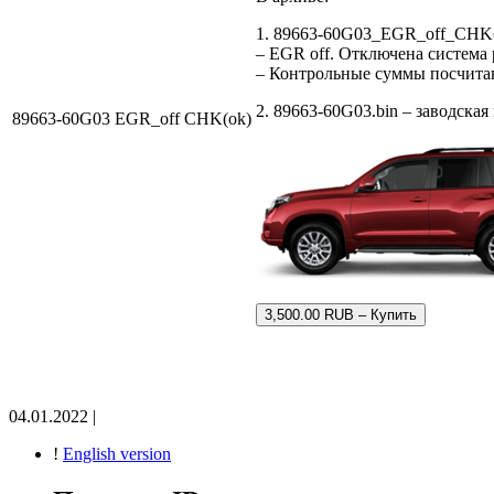
1. 89663-60G03_EGR_off_CHK(
– EGR off. Отключена система
– Контрольные суммы посчит
2. 89663-60G03.bin – заводска
89663-60G03 EGR_off CHK(ok)
3,500.00 RUB – Купить
04.01.2022 |
!
English version