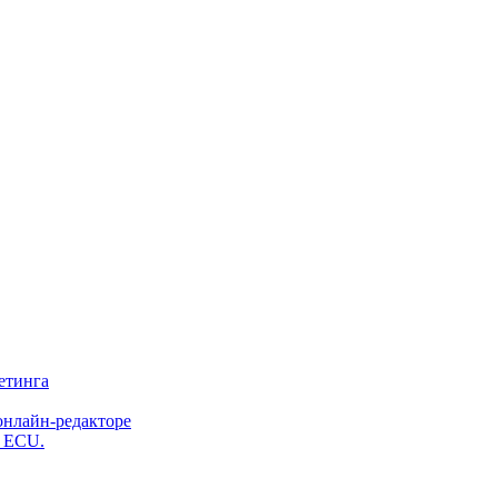
етинга
онлайн-редакторе
и ECU.