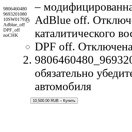
– модифицированна
9806460480
9693201080
AdBlue off. Отключ
10SW017935
Adblue_off
каталитического во
DPF_off
noCHK
DPF off. Отключена
9806460480_969320
обязательно убедит
автомобиля
10,500.00 RUB – Купить