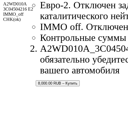
Евро-2. Отключен за
A2WD010A
3C04504216 E2
каталитического ней
IMMO_off
CHK(ok)
IMMO off. Отключен
Контрольные суммы
A2WD010A_3C0450421
обязательно убедите
вашего автомобиля
8,000.00 RUB – Купить