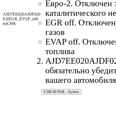
Евро-2. Отключен 
каталитического н
AJD7EE020AJDF020
E2(EGR_EVAP_off)
EGR off. Отключе
noCHK
газов
EVAP off. Отключе
топлива
AJD7EE020AJDF020
обязательно убедит
вашего автомобиля
5,000.00 RUB – Купить