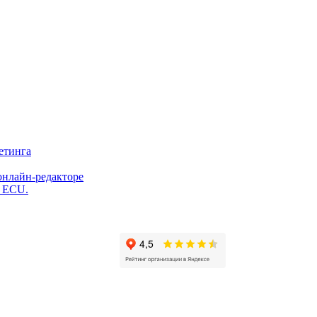
етинга
онлайн-редакторе
и ECU.