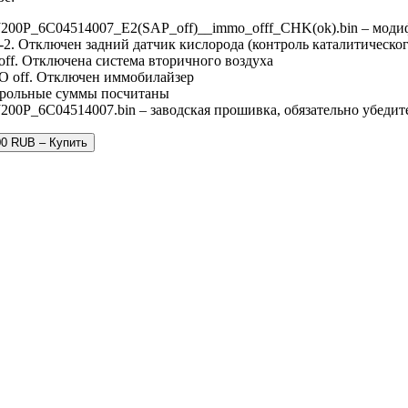
200P_6C04514007_E2(SAP_off)__immo_offf_CHK(ok).bin – моди
-2. Отключен задний датчик кислорода (контроль каталитическог
off. Отключена система вторичного воздуха
 off. Отключен иммобилайзер
рольные суммы посчитаны
200P_6C04514007.bin – заводская прошивка, обязательно убедите
00 RUB – Купить