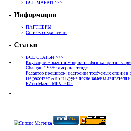
ВСЕ МАРКИ >>>
Информация
ПАРТНЁРЫ
Список сокращений
Статьи
ВСЕ СТАТЬИ >>>
Крутящий момент и мощность: физика против марк
Changan CS55: замер на стенде
Редактор прошивок: настройка требуемых опций в 
Не работает ABS и Круиз после замены двигателя 
E2 на Mazda MPV 2002