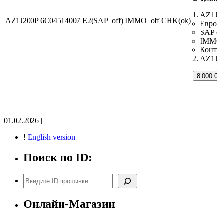
AZ1J
AZ1J200P 6C04514007 E2(SAP_off) IMMO_off CHK(ok)
Евро
SAP 
IMMO
Конт
AZ1J
8,000.
01.02.2026 |
!
English version
Поиск по ID:
Поиск
Онлайн-Магазин