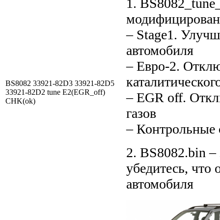
1. BS8082_tune
модифицирован
– Stage1. Улуч
автомобиля
– Евро-2. Откл
каталитического
BS8082 33921-82D3 33921-82D5
33921-82D2 tune E2(EGR_off)
– EGR off. Отк
CHK(ok)
газов
– Контрольные
2. BS8082.bin –
убедитесь, что 
автомобиля