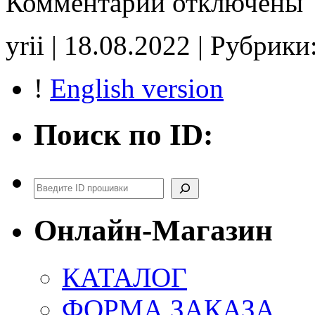
Комментарии
отключены
записи
TU0VAA31
4418ET.4
yrii | 18.08.2022 | Рубрики
Stage1
CHK(ok)
!
English version
Поиск по ID:
Поиск
Онлайн-Магазин
КАТАЛОГ
ФОРМА ЗАКАЗА