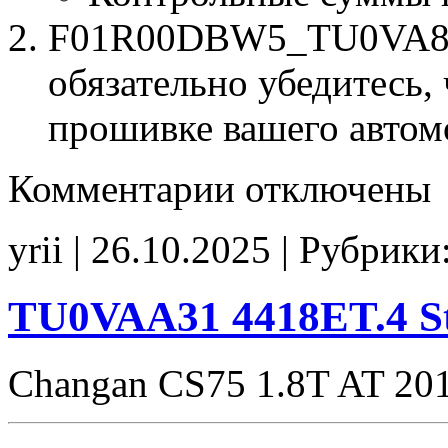
F01R00DBW5_TU0VA824.
обязательно убедитесь, 
прошивке вашего автом
к
Комментарии
отключены
записи
F01R00DBW5
TU0VA824
yrii | 26.10.2025 | Рубрики
Stage1
E2
CHK(ok)
TU0VAA31 4418ET.4 S
Changan CS75 1.8T AT 20