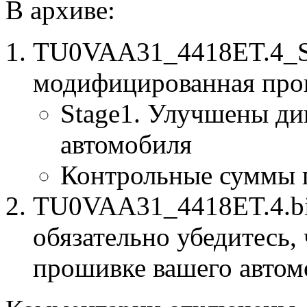
В архиве:
TU0VAA31_4418ET.4_St
модифицированная про
Stage1. Улучшены ди
автомобиля
Контрольные суммы 
TU0VAA31_4418ET.4.bin
обязательно убедитесь, 
прошивке вашего автом
к