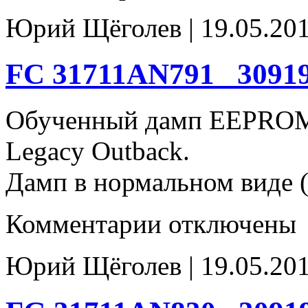
EV
31711AN72A_
Юрий Щёголев | 19.05.201
30919AB680
93c66
FC 31711AN791_ 3091
Обученный дамп EEPROM
Legacy Outback.
Дамп в нормальном виде (
к
Комментарии
отключены
записи
FC
31711AN791_
Юрий Щёголев | 19.05.201
30919AB751
93c66