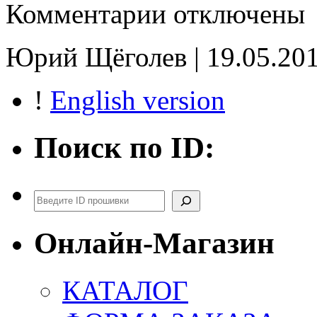
к
Комментарии
отключены
записи
HT
31711AP35A-
Юрий Щёголев | 19.05.201
30919AC330
93c66
!
English version
Поиск по ID:
Поиск
Онлайн-Магазин
КАТАЛОГ