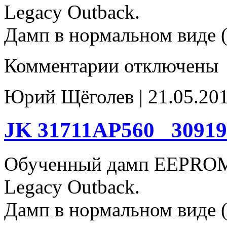
Legacy Outback.
Дамп в нормальном виде (
к
Комментарии
отключены
записи
IM
31711AP580
Юрий Щёголев | 21.05.201
93C66
JK 31711AP560_ 3091
Обученный дамп EEPROM
Legacy Outback.
Дамп в нормальном виде (