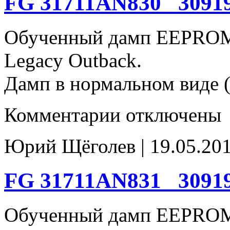
FG 31711AN830_ 3091
Обученный дамп EEPROM
Legacy Outback.
Дамп в нормальном виде (
к
Комментарии
отключены
записи
FG
31711AN830_
Юрий Щёголев | 19.05.201
30919AB791
93c66
FG 31711AN831_ 3091
Обученный дамп EEPROM