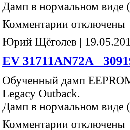
Дамп в нормальном виде (
к
Комментарии
отключены
записи
BY
31711AN071_
Юрий Щёголев | 19.05.201
30919AB021
93c66
EV 31711AN72A_ 3091
Обученный дамп EEPROM
Legacy Outback.
Дамп в нормальном виде (
к
Комментарии
отключены
записи