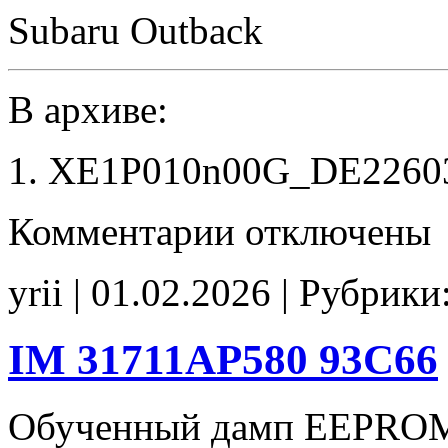
Subaru Outback
В архиве:
XE1P010n00G_DE226030
к
Комментарии
отключены
записи
XE1P010n00G
DE22603007
yrii | 01.02.2026 | Рубрики
stock
IM 31711AP580 93C66
Обученный дамп EEPROM