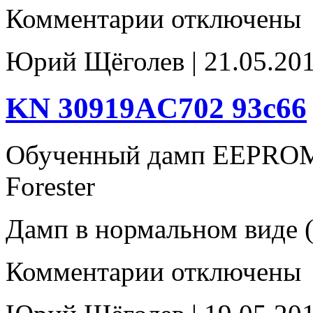
к
Комментарии
отключены
записи
JK
31711AP560_
Юрий Щёголев | 21.05.201
30919AC450
93c66
KN 30919AC702 93c66
Обученный дамп EEPROM
Forester
Дамп в нормальном виде (
к
Комментарии
отключены
записи
KN
30919AC702
93c66