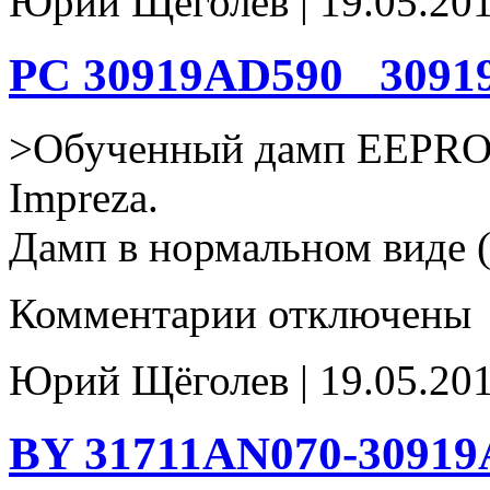
Юрий Щёголев | 19.05.201
PC 30919AD590_ 3091
>Обученный дамп EEPRO
Impreza.
Дамп в нормальном виде (
к
Комментарии
отключены
записи
PC
30919AD590_
Юрий Щёголев | 19.05.201
30919AD590
93c66
BY 31711AN070-30919