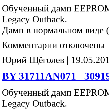
Обученный дамп EEPROM
Legacy Outback.
Дамп в нормальном виде (
к
Комментарии
отключены
записи
BY
31711AN070-
Юрий Щёголев | 19.05.201
30919AB020
93c66
BY 31711AN071_ 3091
Обученный дамп EEPROM
Legacy Outback.