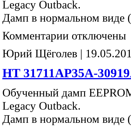
Legacy Outback.
Дамп в нормальном виде (
к
Комментарии
отключены
записи
FG
31711AN831_
Юрий Щёголев | 19.05.201
30919AB791
93c66
HT 31711AP35A-30919
Обученный дамп EEPROM
Legacy Outback.
Дамп в нормальном виде (