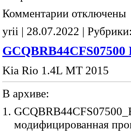
к
Комментарии
отключены
записи
GAHCRFE56QS00C00
Stage1
yrii | 28.07.2022 | Рубрики
E2
CHK(ok)
GCQBRB44CFS07500 
Kia Rio 1.4L MT 2015
В архиве:
GCQBRB44CFS07500_E2
модифицированная про