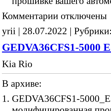
прошивке вашего автом
к
Комментарии
отключены
записи
MHCR2E506Q000C0A
E2
yrii | 28.07.2022 | Рубрики
CHK(ok)
GEDVA36CFS1-5000 E
Kia Rio
В архиве:
GEDVA36CFS1-5000_E2
модифицированная про