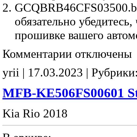
GCQBRB46CFS03500.bin
обязательно убедитесь, 
прошивке вашего автом
к
Комментарии
отключены
записи
GCQBRB46CFS03500
E2
yrii | 17.03.2023 | Рубрики
POPCORN
CHK(ok)
MFB-KE506FS00601 St
Kia Rio 2018