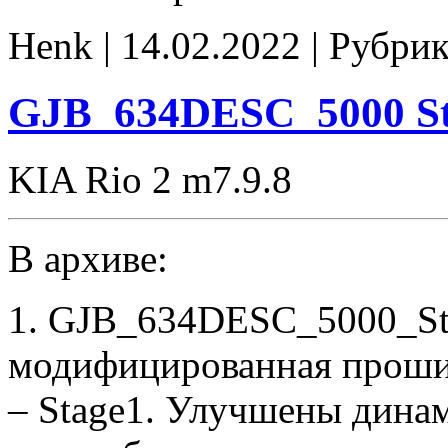
GJB_634DESC_5000
E2
Henk | 14.02.2022 | Рубри
popcorn
GJB_634DESC_5000 St
KIA Rio 2 m7.9.8
В архиве:
1. GJB_634DESC_5000_St
модифицированная проши
– Stage1. Улучшены дина