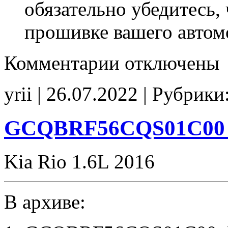
обязательно убедитесь, 
прошивке вашего автом
к
Комментарии
отключены
записи
MFB-
KE504QS00C00
yrii | 26.07.2022 | Рубрики
E2
CHK(ok)
GCQBRF56CQS01C00 
Kia Rio 1.6L 2016
В архиве: