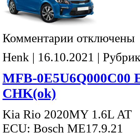
к
Комментарии
отключены
записи
MFB-
0E5U6Q000C00
Henk | 16.10.2021 | Рубри
ECKT03HA
E2
CHK(ok)
MFB-0E5U6Q000C00 E
CHK(ok)
Kia Rio 2020MY 1.6L AT
ECU: Bosch ME17.9.21