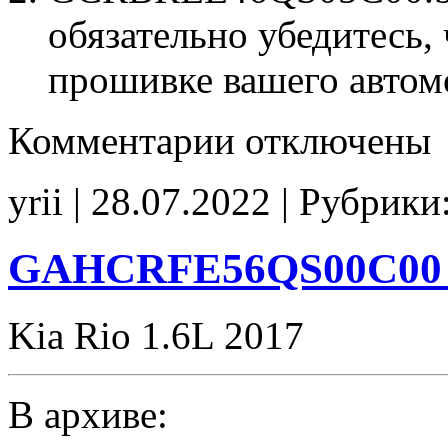
обязательно убедитесь, 
прошивке вашего автом
к
Комментарии
отключены
записи
GCRBREE46QS05C00
E2
yrii | 28.07.2022 | Рубрики
CHK(ok)
GAHCRFE56QS00C00 S
Kia Rio 1.6L 2017
В архиве: