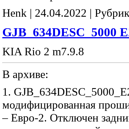
GCQBRF46CFS01600
ECGH60B
Henk | 24.04.2022 | Рубри
01
E2
CHK(ok)
GJB_634DESC_5000 E2
KIA Rio 2 m7.9.8
В архиве:
1. GJB_634DESC_5000_E2
модифицированная проши
– Евро-2. Отключен задни