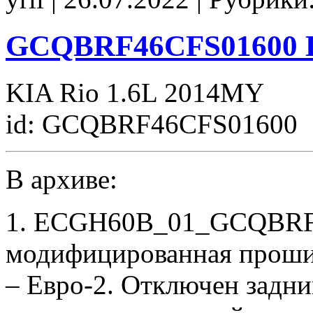
GCQBRF46CFS01600 E
KIA Rio 1.6L 2014MY
id: GCQBRF46CFS01600
В архиве:
1. ECGH60B_01_GCQBRF4
модифицированная проши
– Евро-2. Отключен задни