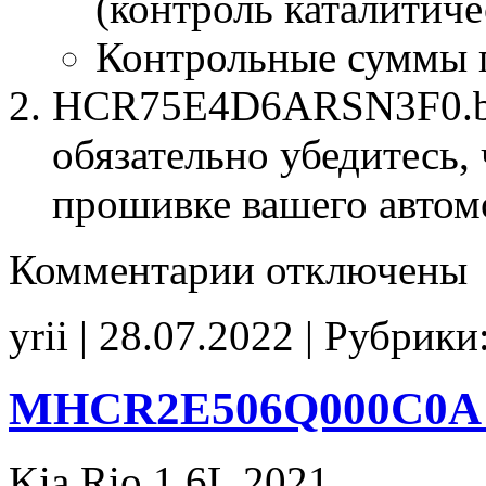
(контроль каталитиче
Контрольные суммы 
HCR75E4D6ARSN3F0.bin
обязательно убедитесь, 
прошивке вашего автом
к
Комментарии
отключены
записи
HCR75E4D6ARSN3F0
E2
yrii | 28.07.2022 | Рубрики
CHK(ok)
MHCR2E506Q000C0A 
Kia Rio 1.6L 2021