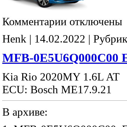
к
Комментарии
отключены
записи
GJB_634DESC_5000
Stage1
Henk | 14.02.2022 | Рубри
E2
popcorn
MFB-0E5U6Q000C00 
Kia Rio 2020MY 1.6L AT
ECU: Bosch ME17.9.21
В архиве: