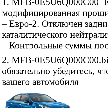
1. MFB-0E5U6Q000C00_E
модифицированная проши
– Евро-2. Отключен задни
каталитического нейтрали
– Контрольные суммы по
2. MFB-0E5U6Q000C00.bin
обязательно убедитесь, ч
вашего автомобиля