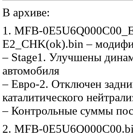
В архиве:
1. MFB-0E5U6Q000C00_
E2_CHK(ok).bin – модиф
– Stage1. Улучшены дина
автомобиля
– Евро-2. Отключен задни
каталитического нейтрали
– Контрольные суммы по
2. MFB-0E5U6Q000C00.bin