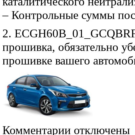
каталитического нейтрали
– Контрольные суммы по
2. ECGH60B_01_GCQBRF46
прошивка, обязательно убе
прошивке вашего автомоб
к
Комментарии
отключены
записи