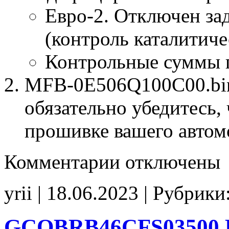
Евро-2. Отключен за
(контроль каталитиче
Контрольные суммы 
MFB-0E506Q100C00.bin 
обязательно убедитесь, 
прошивке вашего автом
к
Комментарии
отключены
записи
MFB-
0E506Q100C00
yrii | 18.06.2023 | Рубрики
E2
CHK(ok)
GCQBRB46CFS03500 