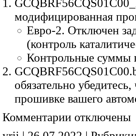
GCQBRF56CQS01C00_E
модифицированная про
Евро-2. Отключен за
(контроль каталитиче
Контрольные суммы 
GCQBRF56CQS01C00.bin
обязательно убедитесь, 
прошивке вашего автом
к
Комментарии
отключены
записи
GCQBRF56CQS01C00
E2
yrii | 26.07.2022 | Рубрики
CHK(ok)