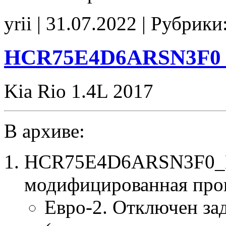
GCQBRF54CQS01A00
Stage1
yrii | 31.07.2022 | Рубрики
E2
CHK(ok)
HCR75E4D6ARSN3F0 
Kia Rio 1.4L 2017
В архиве:
HCR75E4D6ARSN3F0_E
модифицированная про
Евро-2. Отключен за