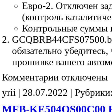
Евро-2. Отключен за
(контроль каталитиче
Контрольные суммы 
GCQBRB44CFS07500.bin
обязательно убедитесь, 
прошивке вашего автом
к
Комментарии
отключены
записи
GCQBRB44CFS07500
E2
yrii | 28.07.2022 | Рубрики
CHK(ok)
MFB-KE504QS00C00 E