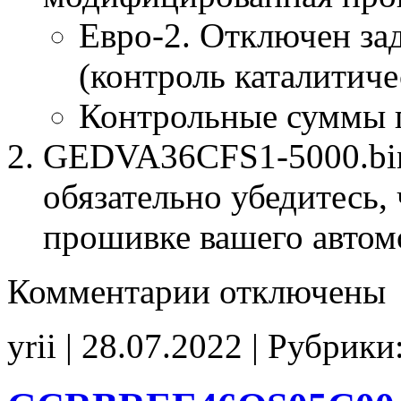
Евро-2. Отключен за
(контроль каталитиче
Контрольные суммы 
GEDVA36CFS1-5000.bin 
обязательно убедитесь, 
прошивке вашего автом
к
Комментарии
отключены
записи
GEDVA36CFS1-
5000
yrii | 28.07.2022 | Рубрики
E2
CHK(ok)