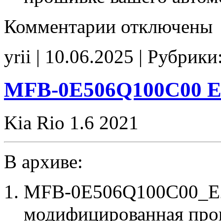
к
Комментарии
отключены
записи
GCQBRB44CFS03500
POPCORN
yrii | 10.06.2025 | Рубрики
CHK(ok)
MFB-0E506Q100C00 E
Kia Rio 1.6 2021
В архиве:
MFB-0E506Q100C00_E2
модифицированная про