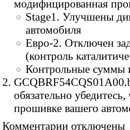
модифицированная про
Stage1. Улучшены ди
автомобиля
Евро-2. Отключен за
(контроль каталитиче
Контрольные суммы 
GCQBRF54CQS01A00.bin
обязательно убедитесь, 
прошивке вашего автом
к
Комментарии
отключены
записи