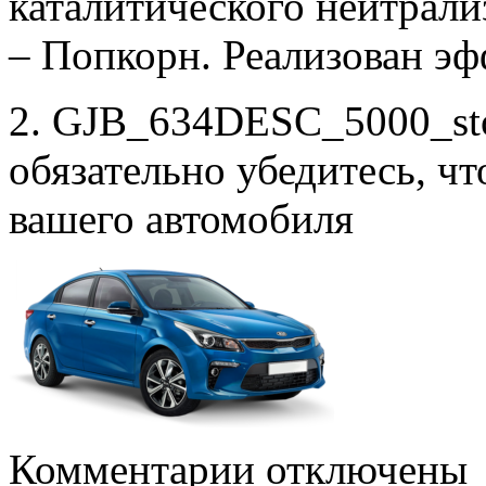
каталитического нейтрали
– Попкорн. Реализован э
2. GJB_634DESC_5000_sto
обязательно убедитесь, ч
вашего автомобиля
к
Комментарии
отключены
записи