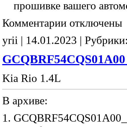
прошивке вашего автом
к
Комментарии
отключены
записи
MFB-
KE506FS00601
yrii | 14.01.2023 | Рубрики
Stage1
E2
CHK(ok)
GCQBRF54CQS01A00 S
Kia Rio 1.4L
В архиве:
GCQBRF54CQS01A00_St