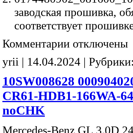
заводская прошивка, об
соответствует прошивк
к
Комментарии
отключены
записи
0174480902
081600
yrii | 14.04.2024 | Рубрики
1037400340
P20946P0
EGR_off
noCHK
10SW008628 000904020
CR61-HDB1-166WA-642
noCHK
Mercedes-Benz GL 3.0D 2