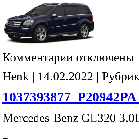
к
Комментарии
отключены
записи
1037393877_P20942PA
Flaps
Henk | 14.02.2022 | Рубри
EGR
noCHK
1037393877_P20942PA
Mercedes-Benz GL320 3.