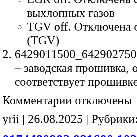
выхлопных газов
TGV off. Отключена 
(TGV)
6429011500_642902750
– заводская прошивка, о
соответствует прошивк
к
Комментарии
отключены
записи
6429011500
6429027501
yrii | 26.08.2025 | Рубрики
6429038307
6429040200
1037516343
SCR