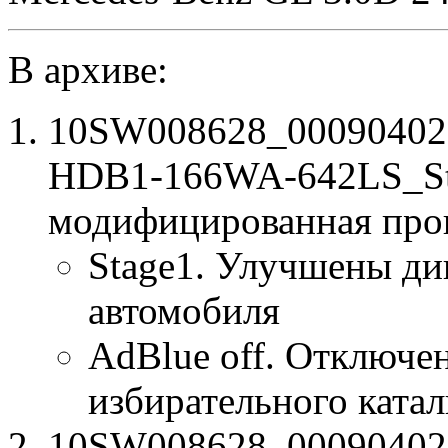
В архиве:
10SW008628_00090402
HDB1-166WA-642LS_Sta
модифицированная про
Stage1. Улучшены ди
автомобиля
AdBlue off. Отключе
избирательного катал
10SW008628_00090402