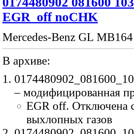
0174480902 081600 10
DPF_off
EGR_TGV_off
EGR_off noCHK
noCHK
Mercedes-Benz GL MB164
В архиве:
0174480902_081600_1
– модифицированная п
EGR off. Отключена 
выхлопных газов
0174480902_081600_10