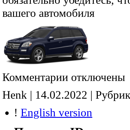
вашего автомобиля
к
Комментарии
отключены
записи
1037393877_P20942PA
Stage1
Henk | 14.02.2022 | Рубри
Flaps
EGR
noCHK
!
English version