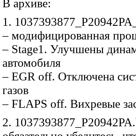
В архиве:
1. 1037393877_P20942PA
– модифицированная про
– Stage1. Улучшены дина
автомобиля
– EGR off. Отключена си
газов
– FLAPS off. Вихревые з
2. 1037393877_P20942PA.b
обязательно убедитесь, ч