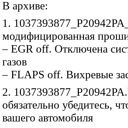
В архиве:
1. 1037393877_P20942PA
модифицированная проши
– EGR off. Отключена си
газов
– FLAPS off. Вихревые з
2. 1037393877_P20942PA.b
обязательно убедитесь, ч
вашего автомобиля