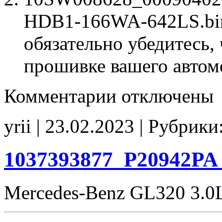
HDB1-166WA-642LS.bin 
обязательно убедитесь, 
прошивке вашего автом
к
Комментарии
отключены
записи
10SW008628
0009040200
yrii | 23.02.2023 | Рубрики
6429024002
6429037910
CR61-
HDB1-
1037393877_P20942PA
166WA-
642LS
Stage1
Mercedes-Benz GL320 3.
Adblue_off
noCHK