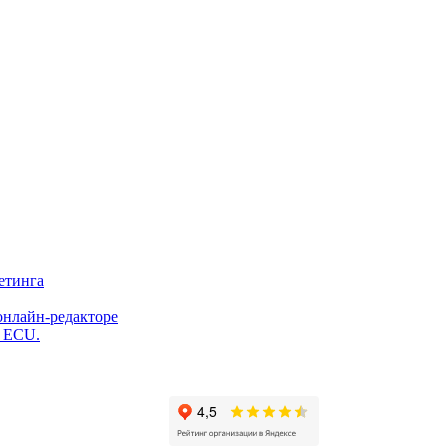
етинга
онлайн-редакторе
и ECU.