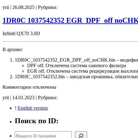
записи
yrii | 26.08.2025 | Рубрики:
1BY006WW4B
DPF_EGR_off
1DR0C 1037542352 EGR_DPF_off noCH
Infiniti QX70 3.0D
В архиве:
1DR0C_1037542352_EGR_DPF_off_noCHK.bin – модифиц
DPF off. Отключена система сажевого фильтра
EGR off. Отключена система рециркуляции выхлоп
1DR0C_1037542352.bin – заводская прошивка, обязательн
к
Комментарии
отключены
записи
yrii | 14.01.2023 | Рубрики:
1DR0C
1037542352
!
English version
EGR_DPF_off
noCHK
Поиск по ID:
Поиск