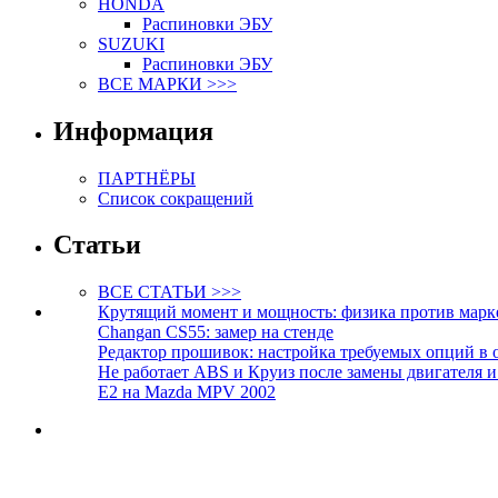
HONDA
Распиновки ЭБУ
SUZUKI
Распиновки ЭБУ
ВСЕ МАРКИ >>>
Информация
ПАРТНЁРЫ
Список сокращений
Статьи
ВСЕ СТАТЬИ >>>
Крутящий момент и мощность: физика против марк
Changan CS55: замер на стенде
Редактор прошивок: настройка требуемых опций в 
Не работает ABS и Круиз после замены двигателя 
E2 на Mazda MPV 2002