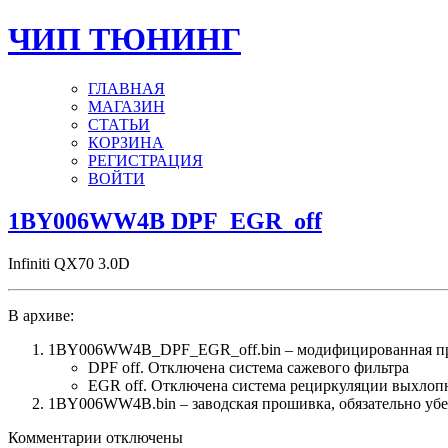
ЧИП ТЮНИНГ
ГЛАВНАЯ
МАГАЗИН
СТАТЬИ
КОРЗИНА
РЕГИСТРАЦИЯ
ВОЙТИ
1BY006WW4B DPF_EGR_off
Infiniti QX70 3.0D
В архиве:
1BY006WW4B_DPF_EGR_off.bin – модифицированная п
DPF off. Отключена система сажевого фильтра
EGR off. Отключена система рециркуляции выхлоп
1BY006WW4B.bin – заводская прошивка, обязательно убед
к
Комментарии
отключены