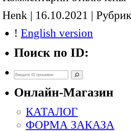
6577935864
Z18XER
Henk | 16.10.2021 | Рубри
CAO75810
E2
CHK(ok)
!
English version
Поиск по ID:
Поиск
Онлайн-Магазин
КАТАЛОГ
ФОРМА ЗАКАЗА