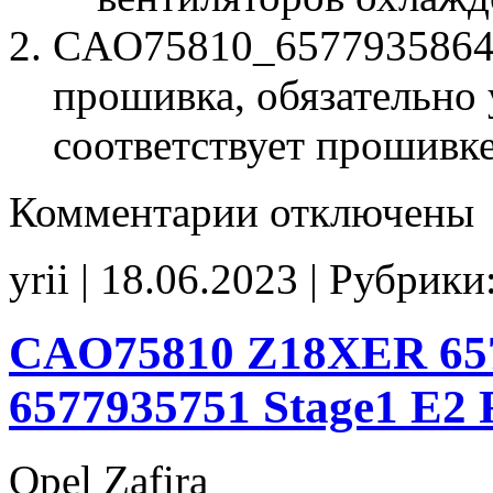
CAO75810_6577935864_
прошивка, обязательно 
соответствует прошивк
к
Комментарии
отключены
записи
CAO75810
6577935864
yrii | 18.06.2023 | Рубрики
Z18XER
term_Off
FANcorrect
CAO75810 Z18XER 657
6577935751 Stage1 E2
Opel Zafira