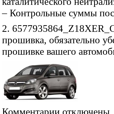
каталитического нейтрали
– Контрольные суммы по
2. 6577935864_Z18XER_C
прошивка, обязательно убе
прошивке вашего автомоб
к
Комментарии
отключены
записи