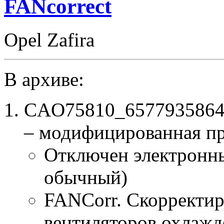
FANcorrect
Opel Zafira
В архиве:
CAO75810_6577935864
– модифицированная п
Отключен электронны
обычный)
FANCorr. Скорректир
вентиляторов охлажд