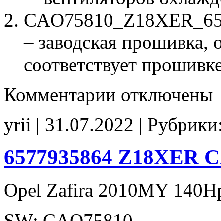
CAO75810_Z18XER_657
– заводская прошивка, о
соответствует прошивк
к
Комментарии
отключены
записи
CAO75810
Z18XER
yrii | 31.07.2022 | Рубрики
6577935864
6577935654
6577935751
Stage1
6577935864 Z18XER C
E2
FANcorr
IDLE810
Opel Zafira 2010MY 140H
SW: CAO75810