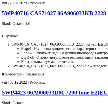
yrii | 20.04.2023 | Рубрики:
0261201406
1037381469
036906032BJ
5WP40716 CAS71027 06A906033KB 2228 
381469
Stage1
Skoda Octavia 1.6
E2(EGR_off)
CHK(ok)
В архиве:
5WP40716_CAS71027_06A906033KB_2228_Stage1_E2(EGR_
Stage1. Улучшены динамические характеристики а
Евро-2. Отключен задний датчик кислорода (контро
EGR off. Отключена система рециркуляции выхлоп
Контрольные суммы посчитаны
5WP40716_CAS71027_06A906033KB_2228.bin – заводская п
к
Комментарии
отключены
записи
yrii | 08.12.2022 | Рубрики:
5WP40716
CAS71027
06A906033KB
5WP4423 06A906033DM 7290 tune E2(EG
2228
Stage1
Skoda Octavia
E2(EGR_off)