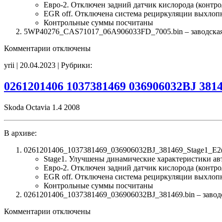
Евро-2. Отключен задний датчик кислорода (контро
EGR off. Отключена система рециркуляции выхлоп
Контрольные суммы посчитаны
5WP40276_CAS71017_06A906033FD_7005.bin – заводская п
к
Комментарии
отключены
записи
yrii | 20.04.2023 | Рубрики:
5WP40276
CAS71017
06A906033FD
0261201406 1037381469 036906032BJ 381
7005
Stage1
Skoda Octavia 1.4 2008
E2(EGR_off)
CHK(ok)
В архиве:
0261201406_1037381469_036906032BJ_381469_Stage1_E2
Stage1. Улучшены динамические характеристики а
Евро-2. Отключен задний датчик кислорода (контро
EGR off. Отключена система рециркуляции выхлоп
Контрольные суммы посчитаны
0261201406_1037381469_036906032BJ_381469.bin – заводс
к
Комментарии
отключены
записи