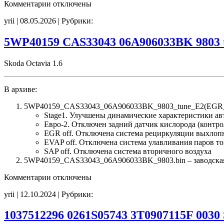
к
Комментарии
отключены
записи
yrii | 08.05.2026 | Рубрики:
6577315175
5WP44232
06A906033DM
5WP40159 CAS33043 06A906033BK 9803 
7290
tune
Skoda Octavia 1.6
E2
EGR_off
noCHK
В архиве:
5WP40159_CAS33043_06A906033BK_9803_tune_E2(EGR_
Stage1. Улучшены динамические характеристики а
Евро-2. Отключен задний датчик кислорода (контро
EGR off. Отключена система рециркуляции выхлоп
EVAP off. Отключена система улавливания паров т
SAP off. Отключена система вторичного воздуха
5WP40159_CAS33043_06A906033BK_9803.bin – заводская п
к
Комментарии
отключены
записи
yrii | 12.10.2024 | Рубрики:
5WP40159
CAS33043
06A906033BK
1037512296 0261S05743 3T0907115F 0030
9803