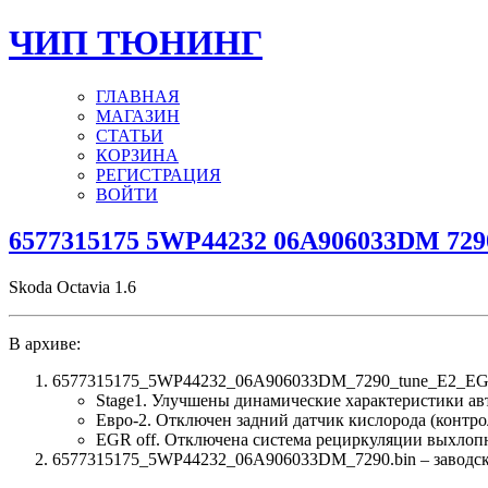
ЧИП ТЮНИНГ
ГЛАВНАЯ
МАГАЗИН
СТАТЬИ
КОРЗИНА
РЕГИСТРАЦИЯ
ВОЙТИ
6577315175 5WP44232 06A906033DM 729
Skoda Octavia 1.6
В архиве:
6577315175_5WP44232_06A906033DM_7290_tune_E2_EGR
Stage1. Улучшены динамические характеристики а
Евро-2. Отключен задний датчик кислорода (контро
EGR off. Отключена система рециркуляции выхлоп
6577315175_5WP44232_06A906033DM_7290.bin – заводская