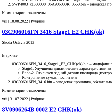
5WP4003_caS33038_06A906033K_3553.bin – заводская прош
к
Комментарии
отключены
записи
yrii | 18.08.2022 | Рубрики:
5WP4003
caS33038
06A906033K
03C906016FN 3416 Stage1 E2 CHK(ok)
3553
E2(EGR_SAP_off)
Skoda Octavia 2013
noCHK
В архиве:
03C906016FN_3416_Stage1_E2_CHK(ok).bin – модифицир
Stage1. Улучшены динамические характеристики а
Евро-2. Отключен задний датчик кислорода (контро
Контрольные суммы посчитаны
03C906016FN_3416.bin – заводская прошивка, обязательн
к
Комментарии
отключены
записи
yrii | 31.07.2022 | Рубрики:
03C906016FN
3416
Stage1
8V0906264B 0002 E2 CHK(ok)