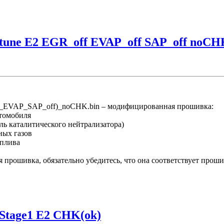
tune E2 EGR_off EVAP_off SAP_off noCH
EVAP_SAP_off)_noCHK.bin – модифицированная прошивка:
втомобиля
ль каталитического нейтрализатора)
ных газов
оплива
рошивка, обязательно убедитесь, что она соответствует проши
 Stage1 E2 CHK(ok)