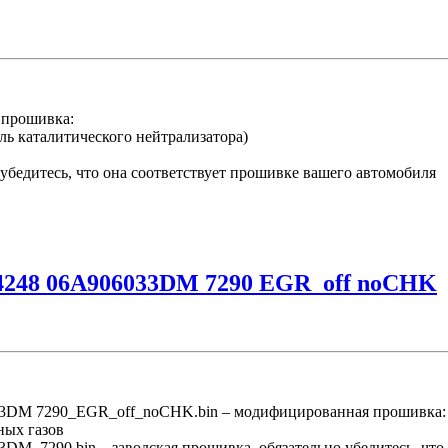
 прошивка:
ль каталитического нейтрализатора)
убедитесь, что она соответствует прошивке вашего автомобиля
248 06A906033DM 7290 EGR_off noCHK
DM 7290_EGR_off_noCHK.bin – модифицированная прошивка:
ных газов
290.bin – заводская прошивка, обязательно убедитесь, что о