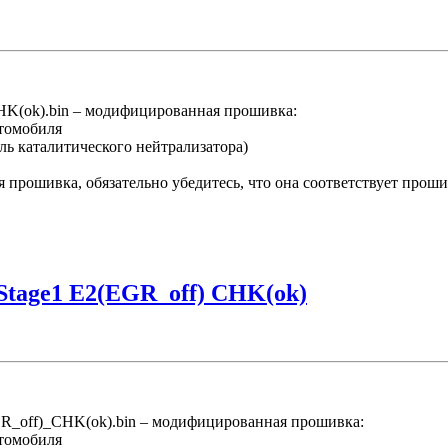
K(ok).bin – модифицированная прошивка:
втомобиля
ль каталитического нейтрализатора)
 прошивка, обязательно убедитесь, что она соответствует прош
Stage1 E2(EGR_off) CHK(ok)
off)_CHK(ok).bin – модифицированная прошивка:
втомобиля