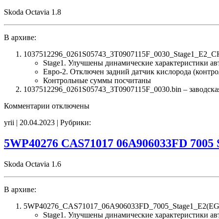
tune
Skoda Octavia 1.8
E2
EGR_off
EVAP_off
В архиве:
SAP_off
noCHK
1037512296_0261S05743_3T0907115F_0030_Stage1_E2_CH
Stage1. Улучшены динамические характеристики а
Евро-2. Отключен задний датчик кислорода (контро
Контрольные суммы посчитаны
1037512296_0261S05743_3T0907115F_0030.bin – заводская
к
Комментарии
отключены
записи
yrii | 20.04.2023 | Рубрики:
1037512296
0261S05743
3T0907115F
5WP40276 CAS71017 06A906033FD 7005 
0030
Stage1
Skoda Octavia 1.6
E2
CHK(ok)
В архиве:
5WP40276_CAS71017_06A906033FD_7005_Stage1_E2(EGR_
Stage1. Улучшены динамические характеристики а