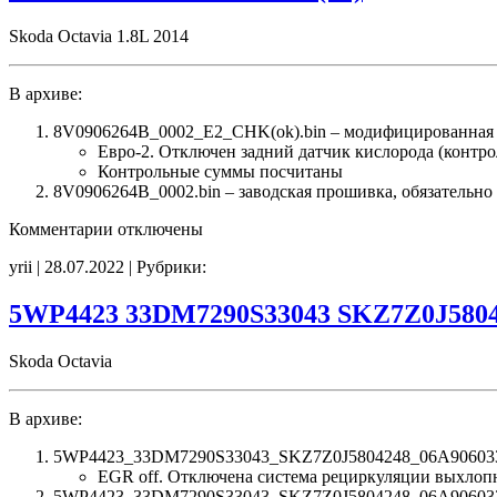
E2
CHK(ok)
Skoda Octavia 1.8L 2014
В архиве:
8V0906264B_0002_E2_CHK(ok).bin – модифицированная
Евро-2. Отключен задний датчик кислорода (контро
Контрольные суммы посчитаны
8V0906264B_0002.bin – заводская прошивка, обязательно 
к
Комментарии
отключены
записи
yrii | 28.07.2022 | Рубрики:
8V0906264B
0002
E2
5WP4423 33DM7290S33043 SKZ7Z0J5804
CHK(ok)
Skoda Octavia
В архиве:
5WP4423_33DM7290S33043_SKZ7Z0J5804248_06A906033
EGR off. Отключена система рециркуляции выхлоп
5WP4423_33DM7290S33043_SKZ7Z0J5804248_06A906033DM_7