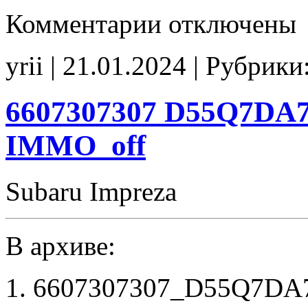
к
Комментарии
отключены
записи
1D12000805
tune
yrii | 21.01.2024 | Рубрики
E2(EVAP_off)
6607307307 D55Q7DA7 
IMMO_off
Subaru Impreza
В архиве:
6607307307_D55Q7DA7_