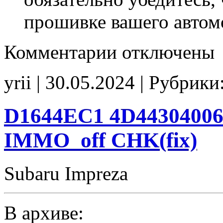
прошивке вашего автом
к
Комментарии
отключены
записи
D31N4EA6
7044304107
yrii | 30.05.2024 | Рубрики
SAP_off
CHK(fix)
D1644EC1 4D44304006
IMMO_off CHK(fix)
Subaru Impreza
В архиве: