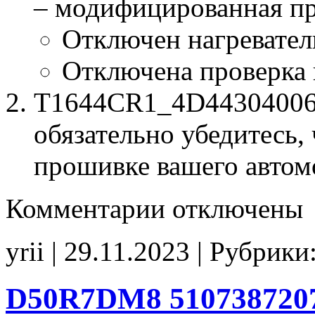
– модифицированная п
Отключен нагревател
Отключена проверка
T1644CR1_4D44304006.b
обязательно убедитесь, 
прошивке вашего автом
к
Комментарии
отключены
записи
T1644CR1
4D44304006
yrii | 29.11.2023 | Рубрики
HeaterFrontO2
CHK(fix)
D50R7DM8 5107387207