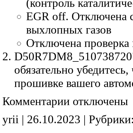
(контроль каталитиче
EGR off. Отключена 
выхлопных газов
Отключена проверка
D50R7DM8_5107387207.
обязательно убедитесь, 
прошивке вашего автом
к
Комментарии
отключены
записи
D50R7DM8
5107387207
yrii | 26.10.2023 | Рубрики
Stage1
E2(EGR_off)
CHK(fix)