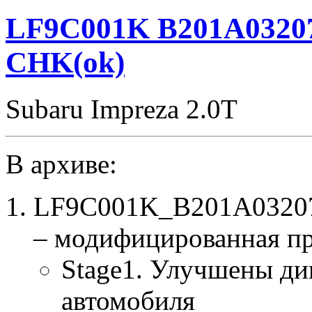
LF9C001K B201A03207
CHK(ok)
Subaru Impreza 2.0T
В архиве:
LF9C001K_B201A03207_
– модифицированная п
Stage1. Улучшены ди
автомобиля