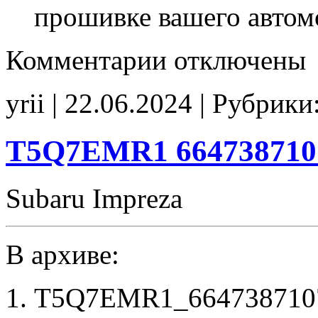
прошивке вашего автом
к
Комментарии
отключены
записи
6607307307
D55Q7DA7
yrii | 22.06.2024 | Рубрики
IMMO_off
CHK(fix)
T5Q7EMR1 664738710
Subaru Impreza
В архиве:
T5Q7EMR1_6647387107