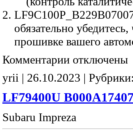
(контроль каталитиче
LF9C100P_B229B07007.b
обязательно убедитесь, 
прошивке вашего автом
к
Комментарии
отключены
записи
LF9C100P
B229B07007
yrii | 26.10.2023 | Рубрики
Stage1
E2
noCHK
LF79400U B000A17407
Subaru Impreza