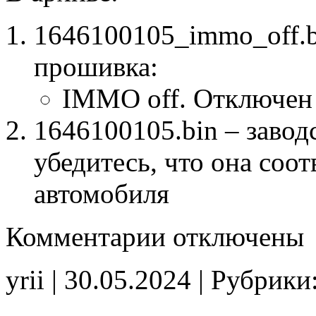
1646100105_immo_off.
прошивка:
IMMO off. Отключен
1646100105.bin – завод
убедитесь, что она соо
автомобиля
к
Комментарии
отключены
записи
1646100105
IMMO_off
yrii | 30.05.2024 | Рубрики