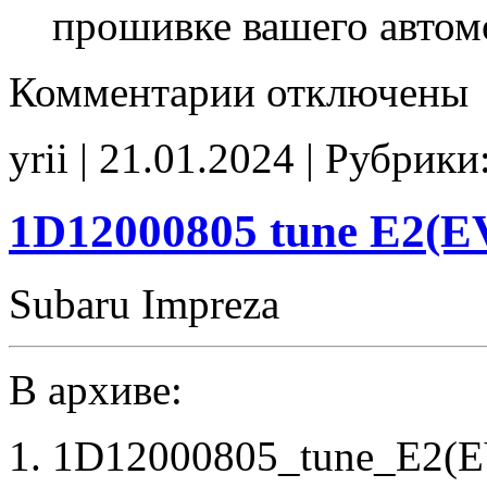
прошивке вашего автом
к
Комментарии
отключены
записи
6647307107
T5Q7EAR1
yrii | 21.01.2024 | Рубрики
Stage1
E2(EGR_off)
IMMO_off
CHK(fix)
1D12000805 tune E2(E
Subaru Impreza
В архиве:
1D12000805_tune_E2(EV