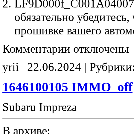
LF9D000f_C001A04007.b
обязательно убедитесь, 
прошивке вашего автом
к
Комментарии
отключены
записи
LF9D000f
C001A04007
yrii | 22.06.2024 | Рубрики
Stage1
SpLim_250
noCHK
1646100105 IMMO_off
Subaru Impreza
В архиве: