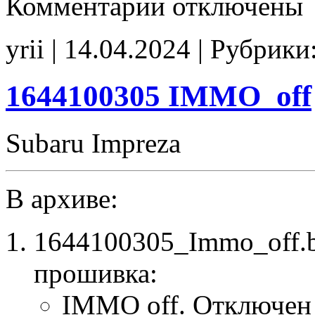
Комментарии
отключены
записи
D5564EC6
4344307106
yrii | 14.04.2024 | Рубрики
SAP_off
CHK(fix)
1644100305 IMMO_off
Subaru Impreza
В архиве:
1644100305_Immo_off.
прошивка:
IMMO off. Отключен