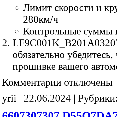
Лимит скорости и кр
280км/ч
Контрольные суммы 
LF9C001K_B201A03207.
обязательно убедитесь, 
прошивке вашего автом
к
Комментарии
отключены
записи
LF9C001K
B201A03207
yrii | 22.06.2024 | Рубрики
Stage1
SpLimCruise_280
CHK(ok)
6607307307 D55Q7DA7