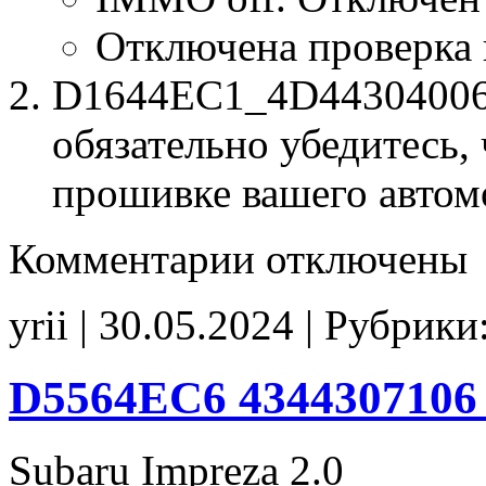
Отключена проверка
D1644EC1_4D44304006.b
обязательно убедитесь, 
прошивке вашего автом
к
Комментарии
отключены
записи
D1644EC1
4D44304006
yrii | 30.05.2024 | Рубрики
Stage1
E2(EGR_SAP_off)
IMMO_off
CHK(fix)
D5564EC6 4344307106 
Subaru Impreza 2.0