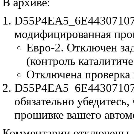
В архиве:
D55P4EA5_6E44307107_
модифицированная про
Евро-2. Отключен за
(контроль каталитиче
Отключена проверка
D55P4EA5_6E44307107.b
обязательно убедитесь, 
прошивке вашего автом
к
Комментарии
отключены
записи