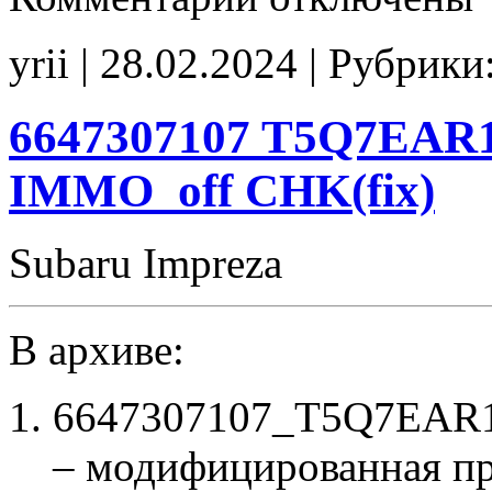
D55P4EA5
6E44307107
yrii | 28.02.2024 | Рубрики
E2
CHK(fix)
6647307107 T5Q7EAR1
IMMO_off CHK(fix)
Subaru Impreza
В архиве:
6647307107_T5Q7EAR1_
– модифицированная п