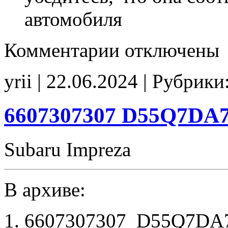
автомобиля
к
Комментарии
отключены
записи
3612007505
E2
yrii | 22.06.2024 | Рубрики
heaterFrO2_off
6607307307 D55Q7DA7
Subaru Impreza
В архиве:
6607307307_D55Q7DA7_