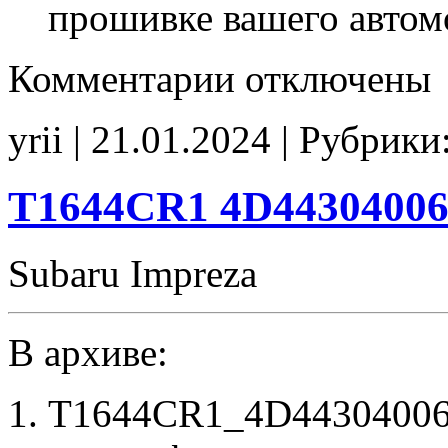
прошивке вашего автом
к
Комментарии
отключены
записи
6607307307
D55Q7DA7
yrii | 21.01.2024 | Рубрики
Stage1
E2(EGR_off)
IMMO_off
T1644CR1 4D44304006 
Subaru Impreza
В архиве:
T1644CR1_4D44304006_