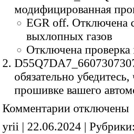
модифицированная про
EGR off. Отключена 
выхлопных газов
Отключена проверка
D55Q7DA7_6607307307.b
обязательно убедитесь, 
прошивке вашего автом
к
Комментарии
отключены
записи
6607307307
D55Q7DA7
yrii | 22.06.2024 | Рубрики
EGR_off
CHK(fix)