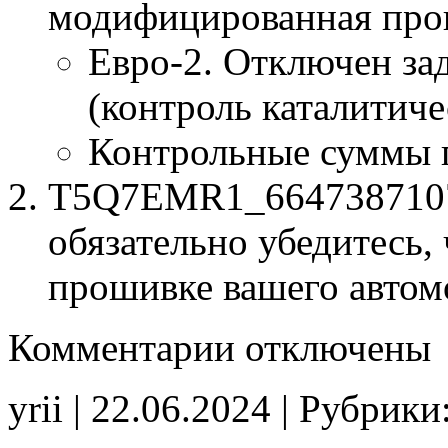
модифицированная про
Евро-2. Отключен за
(контроль каталитиче
Контрольные суммы 
T5Q7EMR1_6647387107.
обязательно убедитесь, 
прошивке вашего автом
к
Комментарии
отключены
записи
T5Q7EMR1
6647387107
yrii | 22.06.2024 | Рубрики
E2
CHK(ok)