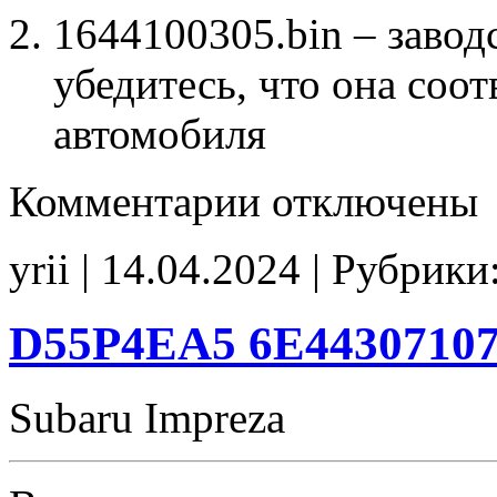
1644100305.bin – завод
убедитесь, что она соо
автомобиля
к
Комментарии
отключены
записи
1644100305
IMMO_off
yrii | 14.04.2024 | Рубрики
D55P4EA5 6E44307107
Subaru Impreza