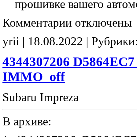
прошивке вашего автом
к
Комментарии
отключены
записи
6E47387107
D55P7EM5
yrii | 18.08.2022 | Рубрики
E2
CHK(fix)
4344307206 D5864EC7 
IMMO_off
Subaru Impreza
В архиве: