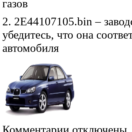
газов
2. 2E44107105.bin – заво
убедитесь, что она соотв
автомобиля
к
Комментарии
отключены
записи