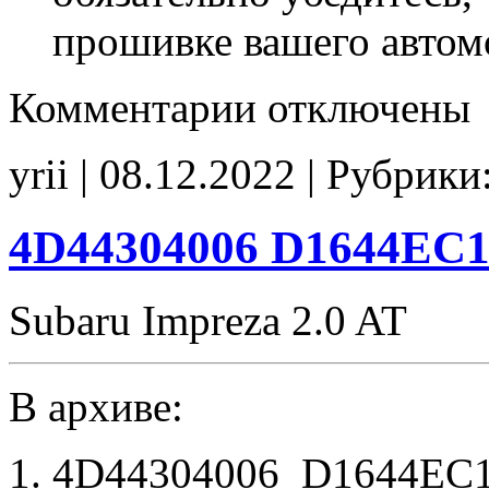
прошивке вашего автом
к
Комментарии
отключены
записи
5147304107
D40R7EA5
yrii | 08.12.2022 | Рубрики
E2
CHK(fix)
4D44304006 D1644EC1
Subaru Impreza 2.0 AT
В архиве:
4D44304006_D1644EC1