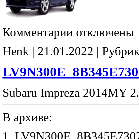
к
Комментарии
отключены
записи
1B12000405
tune
Henk | 21.01.2022 | Рубри
E2
LV9N300E_8B345E730
Subaru Impreza 2014MY 
В архиве:
1. LV9N300E_8B345E7307