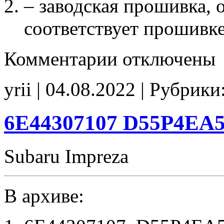
– заводская прошивка, о
соответствует прошивк
к
Комментарии
отключены
записи
4344307206
D5864EC7
yrii | 04.08.2022 | Рубрики
Stage1
E2(EGR_SAP_off)
IMMO_off
6E44307107 D55P4EA5 
Subaru Impreza
В архиве: