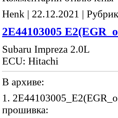
2E44107105
tune
Henk | 22.12.2021 | Рубри
E2(EGR_off)
2E44103005 E2(EGR_of
Subaru Impreza 2.0L
ECU: Hitachi
В архиве:
1. 2E44103005_E2(EGR_of
прошивка: