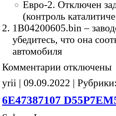
Евро-2. Отключен за
(контроль каталитиче
1B04200605.bin – завод
убедитесь, что она соо
автомобиля
к
Комментарии
отключены
записи
1B04200605
E2
yrii | 09.09.2022 | Рубрики
6E47387107 D55P7EM5