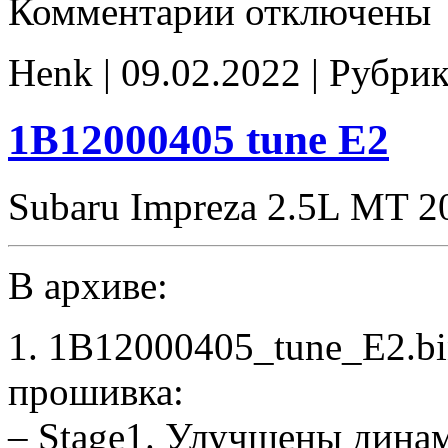
Комментарии
отключены
записи
3D44103005_DB1S14E5
tune
Henk | 09.02.2022 | Рубри
1B12000405 tune E2
Subaru Impreza 2.5L MT 
В архиве:
1. 1B12000405_tune_E2.b
прошивка:
– Stage1. Улучшены дина