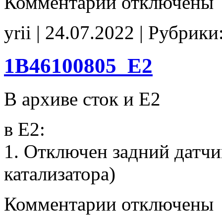
Комментарии
отключены
записи
6647303007
D50Q7EA1
yrii | 24.07.2022 | Рубрики
E2
CHK(fix)
1B46100805_E2
В архиве сток и Е2
в Е2:
1. Отключен задний датчи
катализатора)
к
Комментарии
отключены
записи
1B46100805_E2