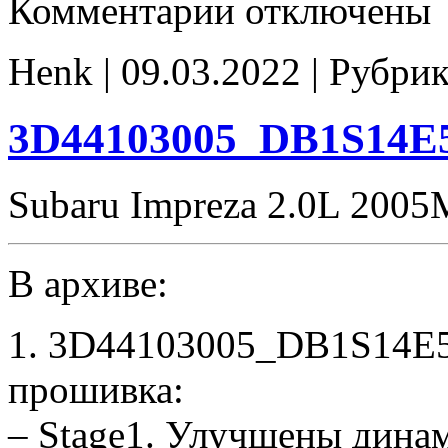
Комментарии
отключены
записи
2E46104005
E2
Henk | 09.03.2022 | Рубри
3D44103005_DB1S14E5
Subaru Impreza 2.0L 200
В архиве:
1. 3D44103005_DB1S14E5
прошивка:
– Stage1. Улучшены дина