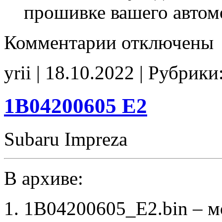
прошивке вашего автом
к
Комментарии
отключены
записи
D55P4EA5
6E44307107
yrii | 18.10.2022 | Рубрики
EGR_off
1B04200605 E2
Subaru Impreza
В архиве:
1B04200605_E2.bin – 