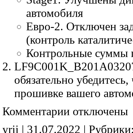
автомобиля
Евро-2. Отключен за
(контроль каталитиче
Контрольные суммы 
LF9C001K_B201A03207.
обязательно убедитесь, 
прошивке вашего автом
к
Комментарии
отключены
записи
LF9C001K
B201A03207
yrii | 31.07.2022 | Рубрики
Stage1