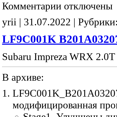
к
Комментарии
отключены
записи
6E44307107
D55P4EA5
yrii | 31.07.2022 | Рубрики
Stage1
E2
CHK(fix)
LF9C001K B201A03207
Subaru Impreza WRX 2.0T
В архиве:
LF9C001K_B201A03207
модифицированная про
Stage1. Улучшены ди