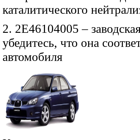
каталитического нейтрали
2. 2E46104005 – заводска
убедитесь, что она соотв
автомобиля
к