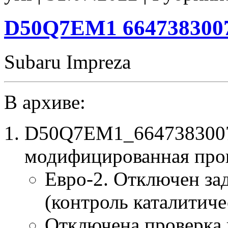
E2
CHK(ok)
D50Q7EM1 6647383007
Subaru Impreza
В архиве:
D50Q7EM1_6647383007
модифицированная про
Евро-2. Отключен за
(контроль каталитиче
Отключена проверка