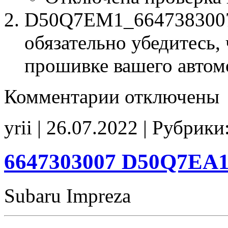
D50Q7EM1_6647383007.
обязательно убедитесь, 
прошивке вашего автом
к
Комментарии
отключены
записи
D50Q7EM1
6647383007
yrii | 26.07.2022 | Рубрики
E2
CHK(fix)
6647303007 D50Q7EA1
Subaru Impreza