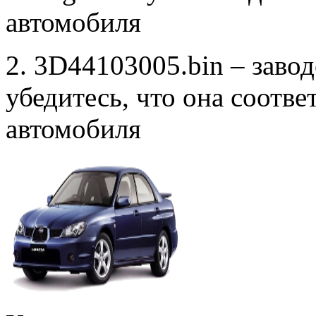
автомобиля
2. 3D44103005.bin – заво
убедитесь, что она соотв
автомобиля
к