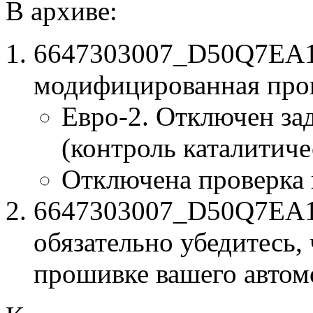
В архиве:
6647303007_D50Q7EA1_
модифицированная про
Евро-2. Отключен за
(контроль каталитиче
Отключена проверка
6647303007_D50Q7EA1.b
обязательно убедитесь, 
прошивке вашего автом
к