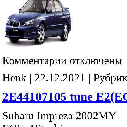
к
Комментарии
отключены
записи
2E44107105
E2(EGR_off)
Henk | 22.12.2021 | Рубри
2E44107105 tune E2(E
Subaru Impreza 2002MY