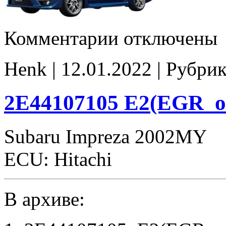
к
Комментарии
отключены
записи
LV9N300E_8B345E7307
E2
Henk | 12.01.2022 | Рубри
CHK(ok)
2E44107105 E2(EGR_of
Subaru Impreza 2002MY
ECU: Hitachi
В архиве: