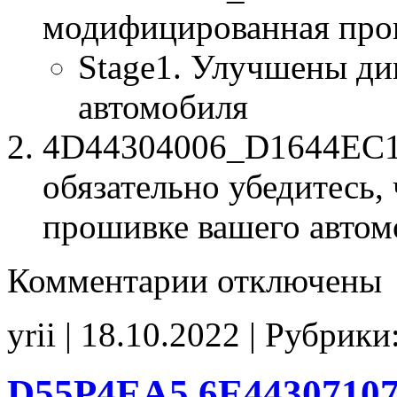
модифицированная про
Stage1. Улучшены ди
автомобиля
4D44304006_D1644EC1.b
обязательно убедитесь, 
прошивке вашего автом
к
Комментарии
отключены
записи
4D44304006
D1644EC1
yrii | 18.10.2022 | Рубрики
Stage1
noCHK
D55P4EA5 6E44307107