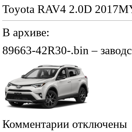
Toyota RAV4 2.0D 2017M
В архиве:
89663-42R30-.bin – завод
к
Комментарии
отключены
записи
89663-