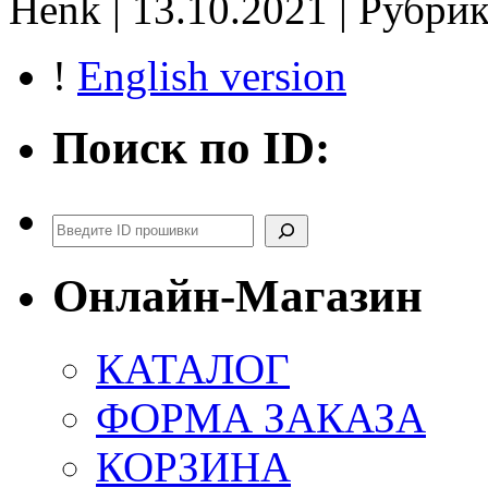
Henk | 13.10.2021 | Рубри
Stage1
noCHK
!
English version
Поиск по ID:
Поиск
Онлайн-Магазин
КАТАЛОГ
ФОРМА ЗАКАЗА
КОРЗИНА