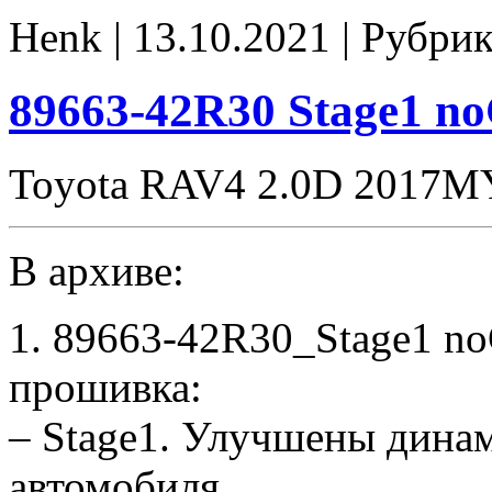
42R30-
Henk | 13.10.2021 | Рубри
stock
89663-42R30 Stage1 
Toyota RAV4 2.0D 2017M
В архиве:
1. 89663-42R30_Stage1 n
прошивка:
– Stage1. Улучшены дина
автомобиля