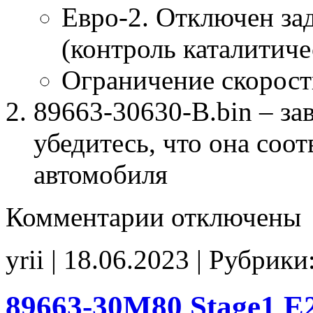
Евро-2. Отключен за
(контроль каталитиче
Ограничение скорост
89663-30630-B.bin – за
убедитесь, что она соо
автомобиля
к
Комментарии
отключены
записи
89663-
30630-
yrii | 18.06.2023 | Рубрики
B
Stage1
E2
SpLim_250
89663-30M80 Stage1 
noCHK