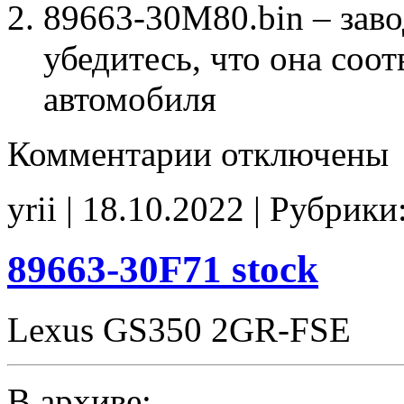
89663-30M80.bin – заво
убедитесь, что она соо
автомобиля
к
Комментарии
отключены
записи
89663-
30M80
yrii | 18.10.2022 | Рубрики
Stage1
E2
noCHK
89663-30F71 stock
Lexus GS350 2GR-FSE
В архиве: