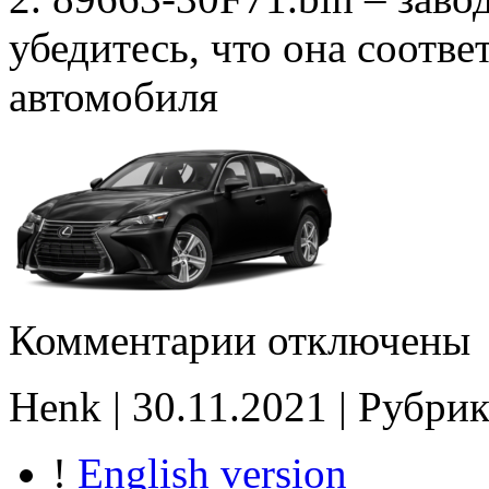
убедитесь, что она соотв
автомобиля
к
Комментарии
отключены
записи
89663-
30F71
Henk | 30.11.2021 | Рубрик
Stage1
E2
SpLim250
!
English version
noCHK