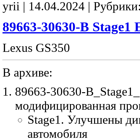
yrii | 14.04.2024 | Рубрики
Stage1
SpLim_260
noCHK
89663-30630-B Stage1
Lexus GS350
В архиве:
89663-30630-B_Stage1
модифицированная про
Stage1. Улучшены ди
автомобиля