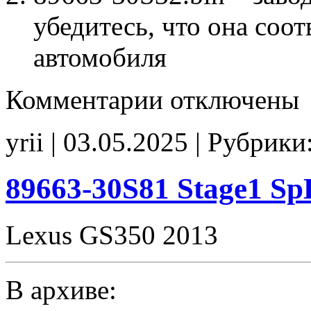
убедитесь, что она соо
автомобиля
к
Комментарии
отключены
записи
89663-
30S32
yrii | 03.05.2025 | Рубрики
E2(EVAP_off)
noCHK
89663-30S81 Stage1 S
Lexus GS350 2013
В архиве: