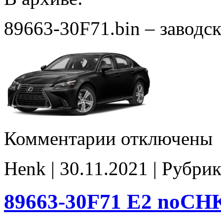
89663-30F71.bin – заводс
к
Комментарии
отключены
записи
89663-
30F71
Henk | 30.11.2021 | Рубрик
stock
89663-30F71 E2 noCH