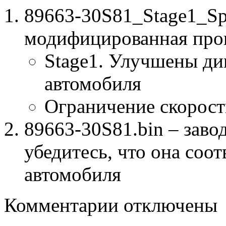
89663-30S81_Stage1_S
модифицированная про
Stage1. Улучшены ди
автомобиля
Ограничение скорост
89663-30S81.bin – заво
убедитесь, что она соо
автомобиля
к
Комментарии
отключены
записи
89663-
30S81