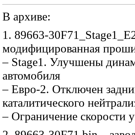
В архиве:
1. 89663-30F71_Stage1_E
модифицированная проши
– Stage1. Улучшены дина
автомобиля
– Евро-2. Отключен задни
каталитического нейтрали
– Ограничение скорости у
2. 89663-30F71.bin – заво