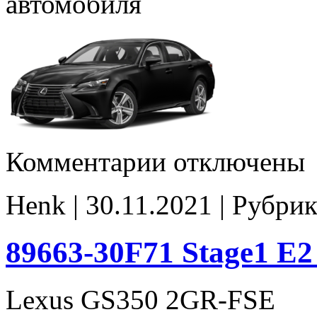
автомобиля
к
Комментарии
отключены
записи
89663-
30F71
Henk | 30.11.2021 | Рубрик
E2
noCHK
89663-30F71 Stage1 E
Lexus GS350 2GR-FSE