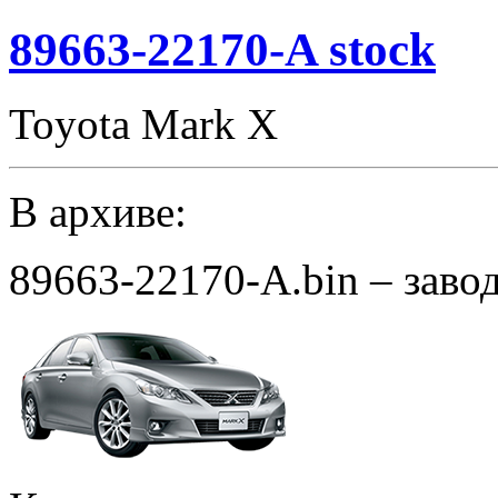
SpLim_280
noCHK
89663-22170-A stock
Toyota Mark X
В архиве:
89663-22170-A.bin – заво
к