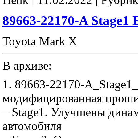
E2
noCHK
89663-22170-A Stage1
Toyota Mark X
В архиве:
1. 89663-22170-A_Stage1
модифицированная проши
– Stage1. Улучшены дина
автомобиля