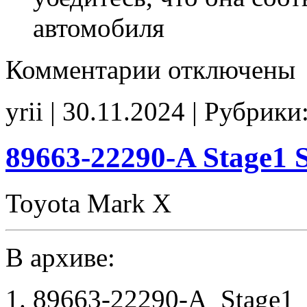
автомобиля
к
Комментарии
отключены
записи
89663-
22262
yrii | 30.11.2024 | Рубрики
Stage1
SpLim250
RPM7000
E2
89663-22290-A Stage1
POPCORN
noCHK
Toyota Mark X
В архиве:
89663-22290-A_Stage1