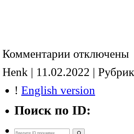
к
Комментарии
отключены
записи
89663-
22170-
Henk | 11.02.2022 | Рубрик
A
Stage1
E2
!
English version
PopCorn
noCHK
Поиск по ID:
Поиск