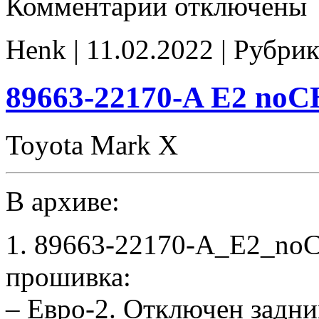
Комментарии
отключены
записи
89663-
22170-
Henk | 11.02.2022 | Рубрик
A
stock
89663-22170-A E2 no
Toyota Mark X
В архиве:
1. 89663-22170-A_E2_no
прошивка:
– Евро-2. Отключен задни