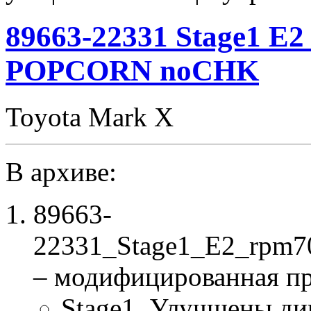
rpm7000
SpLim250
89663-22331 Stage1 E
POPCORN
noCHK
POPCORN noCHK
Toyota Mark X
В архиве:
89663-
22331_Stage1_E2_rpm7
– модифицированная п
Stage1. Улучшены ди