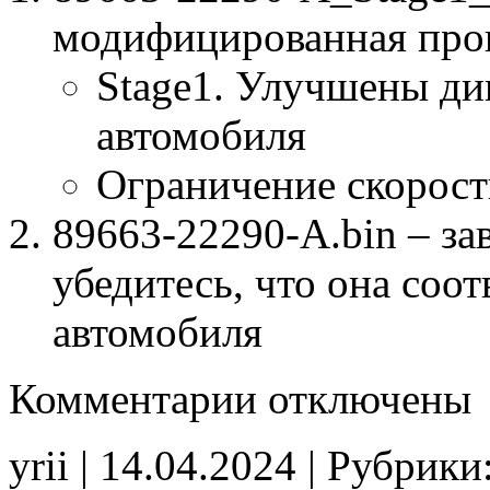
модифицированная про
Stage1. Улучшены ди
автомобиля
Ограничение скорост
89663-22290-A.bin – за
убедитесь, что она соо
автомобиля
к
Комментарии
отключены
записи
89663-
22290-
yrii | 14.04.2024 | Рубрики
A
Stage1