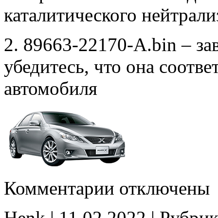
каталитического нейтрали
2. 89663-22170-A.bin – за
убедитесь, что она соотв
автомобиля
к
Комментарии
отключены
записи
89663-
22170-
Henk | 11.02.2022 | Рубрик
A