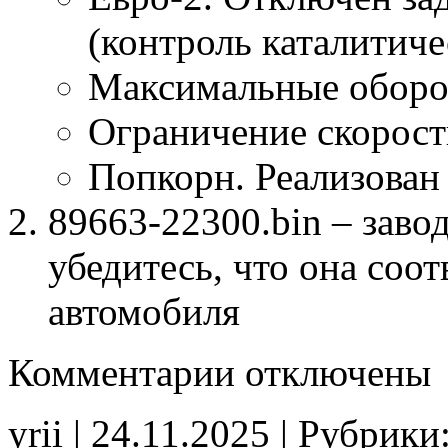
(контроль каталитиче
Максимальные оборо
Ограничение скорост
Попкорн. Реализован
89663-22300.bin – заво
убедитесь, что она соо
автомобиля
к
Комментарии
отключены
записи
89663-
22300
yrii | 24.11.2025 | Рубрики
Stage1
E2