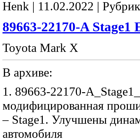
Henk | 11.02.2022 | Рубрик
A
Stage1
E2
noCHK
89663-22170-A Stage1
Toyota Mark X
В архиве:
1. 89663-22170-A_Stage1
модифицированная проши
– Stage1. Улучшены дина
автомобиля