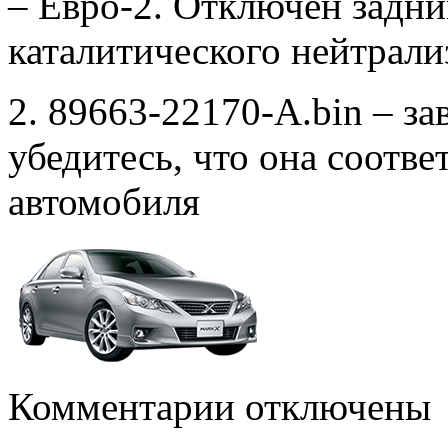
– Евро-2. Отключен задни
каталитического нейтрали
2. 89663-22170-A.bin – за
убедитесь, что она соотв
автомобиля
к
Комментарии
отключены
записи
89663-
22170-