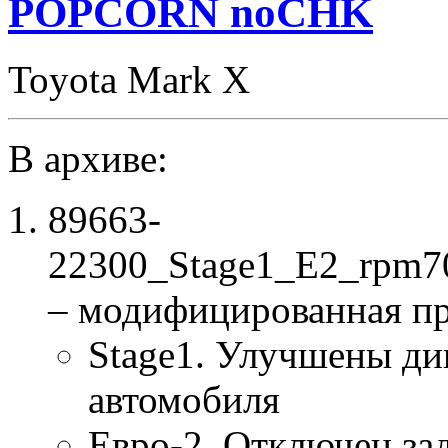
POPCORN noCHK
Toyota Mark X
В архиве:
89663-
22300_Stage1_E2_rpm7
– модифицированная п
Stage1. Улучшены ди
автомобиля
Евро-2. Отключен за