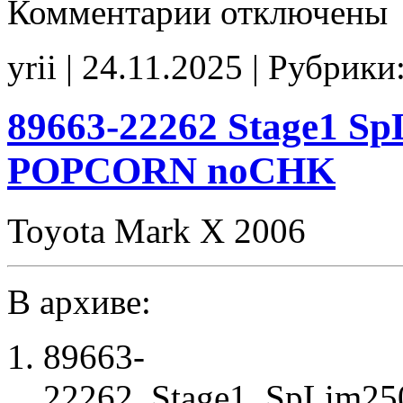
Комментарии
отключены
записи
89663-
22331
yrii | 24.11.2025 | Рубрики
Stage1
E2
RPM7000
SpLim250
89663-22262 Stage1 S
POPCORN
noCHK
POPCORN noCHK
Toyota Mark X 2006
В архиве:
89663-
22262_Stage1_SpLim2