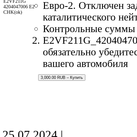
E2VF211G
Евро-2. Отключен за
4204047006 E2
CHK(ok)
каталитического ней
Контрольные суммы
E2VF211G_420404700
обязательно убедите
вашего автомобиля
3,000.00 RUB – Купить
25.07.2024 |